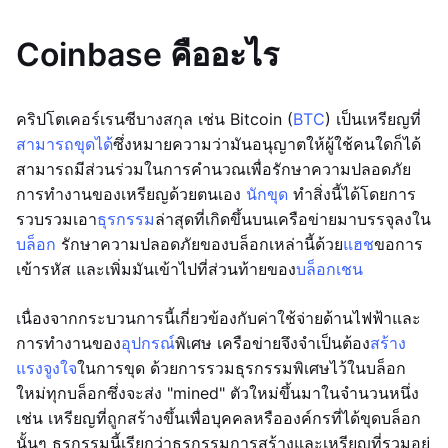
Coinbase คืออะไร
คริปโตเคอร์เรนซีบางสกุล เช่น Bitcoin (
BTC
) เป็นเหรียญที่
สามารถขุดได้
ซึ่งหมายความว่ามันอนุญาตให้ผู้ใช้คนใดก็ได้
สามารถมีส่วนร่วมในการคำนวณเพื่อรักษาความปลอดภัย
การทำงานของเหรียญด้วยตนเอง
นักขุด
ทำสิ่งนี้ได้โดยการ
รวบรวมเอา
ธุรกรรม
ล่าสุดที่เกิดขึ้นบนเครือข่ายมาบรรจุลงใน
บล็อก
รักษาความปลอดภัยของบล็อกเหล่านี้ด้วย
แฮช
ขอการ
เข้ารหัส และเพิ่มมันเข้าไปที่ส่วนท้ายของ
บล็อกเชน
เนื่องจากกระบวนการนี้เกี่ยวข้องกับค่าใช้จ่ายด้านไฟฟ้าและ
การทำงานของ
อุปกรณ์
พิเศษ เครือข่ายจึงจำเป็นต้อง
สร้าง
แรงจูงใจ
ในการขุด ด้วยการรวมธุรกรรมพิเศษไว้ในบล็อก
ใหม่ทุกบล็อกซึ่งจะส่ง "mined" ตัวใหม่ขึ้นมาในจำนวนหนึ่ง
เช่น เหรียญที่ถูกสร้างขึ้นเพื่อบุคคลหรือองค์กรที่ได้ขุดบล็อก
นั้นๆ ธุรกรรมนี้เรียกว่าธุรกรรมการสร้างและเหรียญที่รวมอยู่