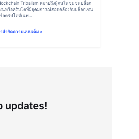
lockchain Tribalism หมายถึงผู้คนในชุมชนบล็อก
Account Abstr
ชนหรือคริปโตที่มีอุดมการณ์สอดคล้องกับบล็อกเชน
สามารถโต้ตอบ
รือคริปโตที่เฉพ...
องค์ประกอบบา
ำจำกัดความแบบเต็ม
>
คำจำกัดความ
to updates!