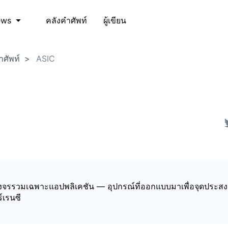
คลังคำศัพท์
ผู้เขียน
ews
ำศัพท์
ASIC
วงจรรวมเฉพาะแอปพลิเคชัน — อุปกรณ์ที่ออกแบบมาเพื่อจุดประสงค
์เรนซี