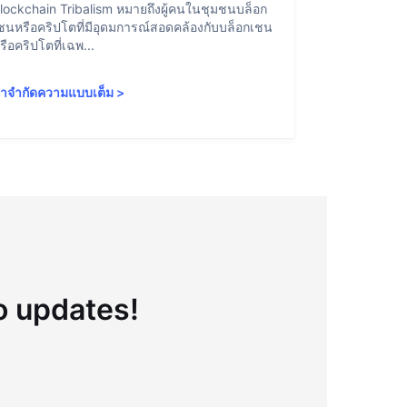
lockchain Tribalism หมายถึงผู้คนในชุมชนบล็อก
Account Abstr
ชนหรือคริปโตที่มีอุดมการณ์สอดคล้องกับบล็อกเชน
สามารถโต้ตอบ
รือคริปโตที่เฉพ...
องค์ประกอบบา
ำจำกัดความแบบเต็ม
>
คำจำกัดความ
to updates!