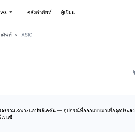
คลังคำศัพท์
ผู้เขียน
ews
ำศัพท์
ASIC
วงจรรวมเฉพาะแอปพลิเคชัน — อุปกรณ์ที่ออกแบบมาเพื่อจุดประสงค
์เรนซี