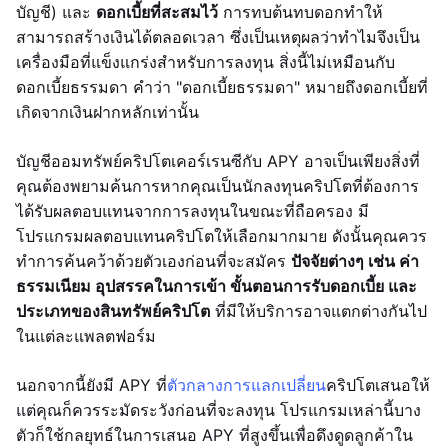
บัญชี) และ
ดอกเบี้ยที่สะสมไว้
การทบต้นทบดอกทำให้
สามารถสร้างเงินได้ตลอดเวลา ซึ่งเป็นเหตุผลว่าทำไมจึงเป็น
เครื่องมือที่แข็งแกร่งสำหรับการลงทุน สิ่งนี้ไม่เหมือนกับ
ดอกเบี้ยธรรมดา คำว่า "ดอกเบี้ยธรรมดา" หมายถึงดอกเบี้ยที่
เกิดจากเงินฝากหลักเท่านั้น
บัญชีออมทรัพย์คริปโตเคอร์เรนซีกับ APY อาจเป็นเพียงสิ่งที่
คุณต้องพยามค้นการหากคุณเป็นนักลงทุนคริปโตที่ต้องการ
ได้รับผลตอบแทนจากการลงทุนในขณะที่ถือครอง มี
โปรแกรมผลตอบแทนคริปโตให้เลือกมากมาย ดังนั้นคุณควร
ทำการค้นคว้าด้วยตัวเองก่อนที่จะสมัคร
ปัจจัยต่างๆ เช่น ค่า
ธรรมเนียม อุปสรรคในการเข้า ขั้นตอนการรับดอกเบี้ย และ
ประเภทของสินทรัพย์คริปโต
ที่มีให้บริการอาจแตกต่างกันไป
ในแต่ละแพลตฟอร์ม
นอกจากนี้ยังมี APY ที่
ตัวกลางการแลกเปลี่ยน
คริปโตเสนอให้
แต่คุณก็ควรระมัดระวังก่อนที่จะลงทุน โปรแกรมเหล่านี้บาง
ตัวก็ใช้กลยุทธ์ในการเสนอ APY ที่สูงขึ้นเพื่อดึงดูดลูกค้าใน