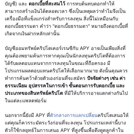
บัญชี) และ
ดอกเบี้ยที่สะสมไว้
การทบต้นทบดอกทำให้
สามารถสร้างเงินได้ตลอดเวลา ซึ่งเป็นเหตุผลว่าทำไมจึงเป็น
เครื่องมือที่แข็งแกร่งสำหรับการลงทุน สิ่งนี้ไม่เหมือนกับ
ดอกเบี้ยธรรมดา คำว่า "ดอกเบี้ยธรรมดา" หมายถึงดอกเบี้ยที่
เกิดจากเงินฝากหลักเท่านั้น
บัญชีออมทรัพย์คริปโตเคอร์เรนซีกับ APY อาจเป็นเพียงสิ่งที่
คุณต้องพยามค้นการหากคุณเป็นนักลงทุนคริปโตที่ต้องการ
ได้รับผลตอบแทนจากการลงทุนในขณะที่ถือครอง มี
โปรแกรมผลตอบแทนคริปโตให้เลือกมากมาย ดังนั้นคุณควร
ทำการค้นคว้าด้วยตัวเองก่อนที่จะสมัคร
ปัจจัยต่างๆ เช่น ค่า
ธรรมเนียม อุปสรรคในการเข้า ขั้นตอนการรับดอกเบี้ย และ
ประเภทของสินทรัพย์คริปโต
ที่มีให้บริการอาจแตกต่างกันไป
ในแต่ละแพลตฟอร์ม
นอกจากนี้ยังมี APY ที่
ตัวกลางการแลกเปลี่ยน
คริปโตเสนอให้
แต่คุณก็ควรระมัดระวังก่อนที่จะลงทุน โปรแกรมเหล่านี้บาง
ตัวก็ใช้กลยุทธ์ในการเสนอ APY ที่สูงขึ้นเพื่อดึงดูดลูกค้าใน