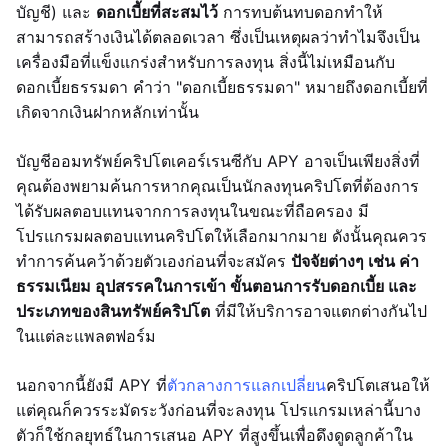
บัญชี) และ
ดอกเบี้ยที่สะสมไว้
การทบต้นทบดอกทำให้
สามารถสร้างเงินได้ตลอดเวลา ซึ่งเป็นเหตุผลว่าทำไมจึงเป็น
เครื่องมือที่แข็งแกร่งสำหรับการลงทุน สิ่งนี้ไม่เหมือนกับ
ดอกเบี้ยธรรมดา คำว่า "ดอกเบี้ยธรรมดา" หมายถึงดอกเบี้ยที่
เกิดจากเงินฝากหลักเท่านั้น
บัญชีออมทรัพย์คริปโตเคอร์เรนซีกับ APY อาจเป็นเพียงสิ่งที่
คุณต้องพยามค้นการหากคุณเป็นนักลงทุนคริปโตที่ต้องการ
ได้รับผลตอบแทนจากการลงทุนในขณะที่ถือครอง มี
โปรแกรมผลตอบแทนคริปโตให้เลือกมากมาย ดังนั้นคุณควร
ทำการค้นคว้าด้วยตัวเองก่อนที่จะสมัคร
ปัจจัยต่างๆ เช่น ค่า
ธรรมเนียม อุปสรรคในการเข้า ขั้นตอนการรับดอกเบี้ย และ
ประเภทของสินทรัพย์คริปโต
ที่มีให้บริการอาจแตกต่างกันไป
ในแต่ละแพลตฟอร์ม
นอกจากนี้ยังมี APY ที่
ตัวกลางการแลกเปลี่ยน
คริปโตเสนอให้
แต่คุณก็ควรระมัดระวังก่อนที่จะลงทุน โปรแกรมเหล่านี้บาง
ตัวก็ใช้กลยุทธ์ในการเสนอ APY ที่สูงขึ้นเพื่อดึงดูดลูกค้าใน