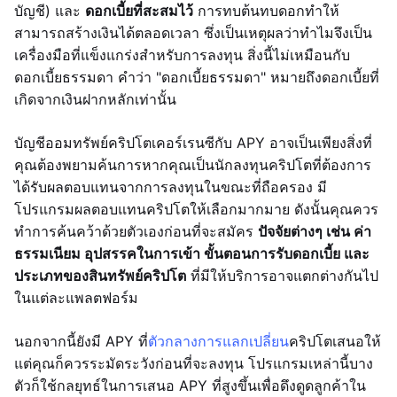
บัญชี) และ
ดอกเบี้ยที่สะสมไว้
การทบต้นทบดอกทำให้
สามารถสร้างเงินได้ตลอดเวลา ซึ่งเป็นเหตุผลว่าทำไมจึงเป็น
เครื่องมือที่แข็งแกร่งสำหรับการลงทุน สิ่งนี้ไม่เหมือนกับ
ดอกเบี้ยธรรมดา คำว่า "ดอกเบี้ยธรรมดา" หมายถึงดอกเบี้ยที่
เกิดจากเงินฝากหลักเท่านั้น
บัญชีออมทรัพย์คริปโตเคอร์เรนซีกับ APY อาจเป็นเพียงสิ่งที่
คุณต้องพยามค้นการหากคุณเป็นนักลงทุนคริปโตที่ต้องการ
ได้รับผลตอบแทนจากการลงทุนในขณะที่ถือครอง มี
โปรแกรมผลตอบแทนคริปโตให้เลือกมากมาย ดังนั้นคุณควร
ทำการค้นคว้าด้วยตัวเองก่อนที่จะสมัคร
ปัจจัยต่างๆ เช่น ค่า
ธรรมเนียม อุปสรรคในการเข้า ขั้นตอนการรับดอกเบี้ย และ
ประเภทของสินทรัพย์คริปโต
ที่มีให้บริการอาจแตกต่างกันไป
ในแต่ละแพลตฟอร์ม
นอกจากนี้ยังมี APY ที่
ตัวกลางการแลกเปลี่ยน
คริปโตเสนอให้
แต่คุณก็ควรระมัดระวังก่อนที่จะลงทุน โปรแกรมเหล่านี้บาง
ตัวก็ใช้กลยุทธ์ในการเสนอ APY ที่สูงขึ้นเพื่อดึงดูดลูกค้าใน