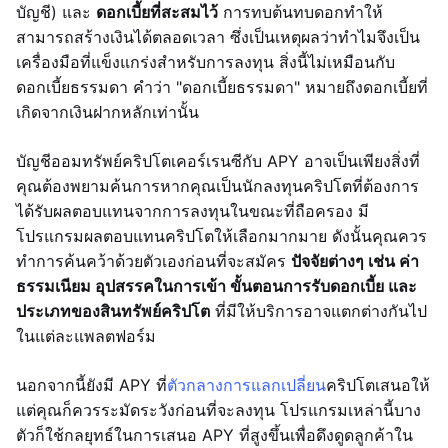
บัญชี) และ
ดอกเบี้ยที่สะสมไว้
การทบต้นทบดอกทำให้
สามารถสร้างเงินได้ตลอดเวลา ซึ่งเป็นเหตุผลว่าทำไมจึงเป็น
เครื่องมือที่แข็งแกร่งสำหรับการลงทุน สิ่งนี้ไม่เหมือนกับ
ดอกเบี้ยธรรมดา คำว่า "ดอกเบี้ยธรรมดา" หมายถึงดอกเบี้ยที่
เกิดจากเงินฝากหลักเท่านั้น
บัญชีออมทรัพย์คริปโตเคอร์เรนซีกับ APY อาจเป็นเพียงสิ่งที่
คุณต้องพยามค้นการหากคุณเป็นนักลงทุนคริปโตที่ต้องการ
ได้รับผลตอบแทนจากการลงทุนในขณะที่ถือครอง มี
โปรแกรมผลตอบแทนคริปโตให้เลือกมากมาย ดังนั้นคุณควร
ทำการค้นคว้าด้วยตัวเองก่อนที่จะสมัคร
ปัจจัยต่างๆ เช่น ค่า
ธรรมเนียม อุปสรรคในการเข้า ขั้นตอนการรับดอกเบี้ย และ
ประเภทของสินทรัพย์คริปโต
ที่มีให้บริการอาจแตกต่างกันไป
ในแต่ละแพลตฟอร์ม
นอกจากนี้ยังมี APY ที่
ตัวกลางการแลกเปลี่ยน
คริปโตเสนอให้
แต่คุณก็ควรระมัดระวังก่อนที่จะลงทุน โปรแกรมเหล่านี้บาง
ตัวก็ใช้กลยุทธ์ในการเสนอ APY ที่สูงขึ้นเพื่อดึงดูดลูกค้าใน