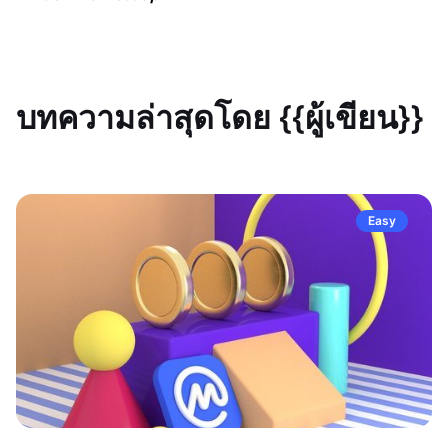
บทความล่าสุดโดย {{ผู้เขียน}}
Easy