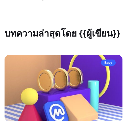
บทความล่าสุดโดย {{ผู้เขียน}}
Easy