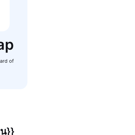
ap
ard of
ยน}}