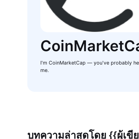
CoinMarketC
I'm CoinMarketCap — you've probably he
me.
บทความล่าสุดโดย {{ผู้เขี