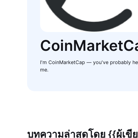
CoinMarketC
I'm CoinMarketCap — you've probably he
me.
บทความล่าสุดโดย {{ผู้เขี