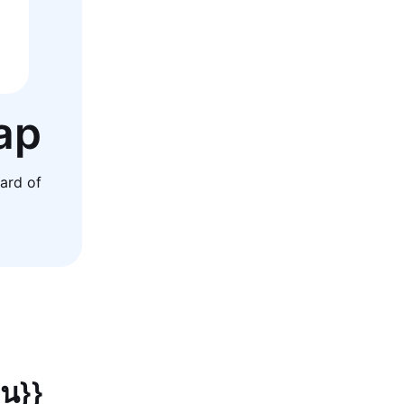
ap
ard of
ยน}}