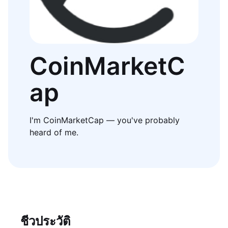
CoinMarketC
ap
I'm CoinMarketCap — you've probably
heard of me.
ชีวประวัติ