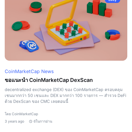
CoinMarketCap News
ขอแนะนำ CoinMarketCap DexScan
decentralized exchange (DEX) ของ CoinMarketCap ครอบคลุม
เชนมากกว่า 50 เชนและ DEX มากกว่า 100 รายการ — สำรวจ DeFi
ด้วย DexScan ของ CMC เลยตอนนี้
โดย CoinMarketCap
3 years ago
6ในการอ่าน