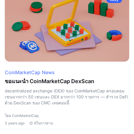
CoinMarketCap News
ขอแนะนำ CoinMarketCap DexScan
decentralized exchange (DEX) ของ CoinMarketCap ครอบคลุม
เชนมากกว่า 50 เชนและ DEX มากกว่า 100 รายการ — สำรวจ DeFi
ด้วย DexScan ของ CMC เลยตอนนี้
โดย CoinMarketCap
3 years ago
6ในการอ่าน