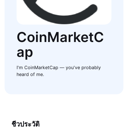
CoinMarketC
ap
I'm CoinMarketCap — you've probably
heard of me.
ชีวประวัติ