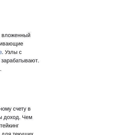
а вложенный
рживающие
e
. Узлы с
 зарабатывают.
.
ному счету в
ы доход. Чем
тейкинг
а для текущих