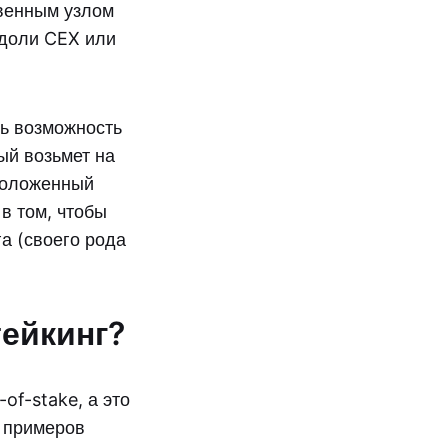
твенным узлом
 доли CEX или
сть возможность
ый возьмет на
 положенный
в том, чтобы
а (своего рода
тейкинг?
of-stake, а это
х примеров