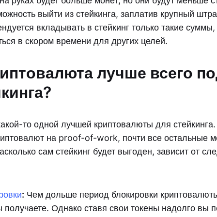
 на руках будет больше монет, но они будут меньше с
можность выйти из стейкинга, заплатив крупный штр
ндуется вкладывать в стейкинг только такие суммы,
ться в скором времени для других целей.
риптовалюта лучше всего п
йкинга?
какой-то одной лучшей криптовалюты для стейкинга.
иптовалют на proof-of-work, почти все остальные 
асколько сам стейкинг будет выгоден, зависит от с
ровки
:
Чем дольше период блокировки криптовалют
ы получаете. Однако ставя свои токены надолго вы 