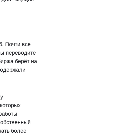
. Почти все
вы переводите
биржа берёт на
 содержали
 у
екоторых
 работы
 собственный
чать более