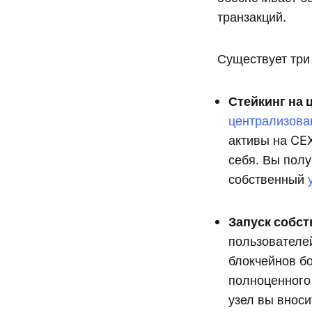
транзакций.
Существует три
Стейкинг на 
централизова
активы на CEX
себя. Вы полу
собственный
Запуск собст
пользователей
блокчейнов б
полноценного 
узел вы вноси