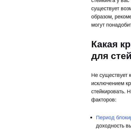
стейкинга у вас
существует воз
образом, рекоме
могут понадоби
Какая к
для сте
Не существует 
исключением кр
стейкировать. Н
факторов:
Период блоки
доходность в