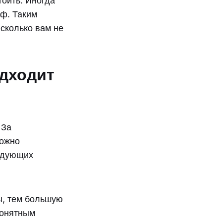
тоить. Иногда
аф. Таким
 сколько вам не
одходит
 За
можно
ледующих
ы, тем большую
понятным