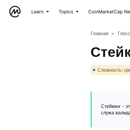
Learn
Topics
CoinMarketCap N
Главная
Глос
Стей
Сложность: ср
Стейкинг - э
служа валид