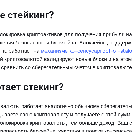
е стейкинг?
 блокировка криптоактивов для получения прибыли н
шения безопасности блокчейна. Блокчейны, подде
нга, работают на
механизме консенсуса
proof-of-stak
й криптовалютой валидируют новые блоки и на этом
 сравнить со сберегательным счетом в криптовалюте
тает стекинг?
овалюты работает аналогично обычному сберегатель
дываете свою криптовалюту и получаете с этой сумм
блокировки криптовалюты, тем больше доход. Ваш с
зопасность блокчейна, участвуя в поиске консенсус