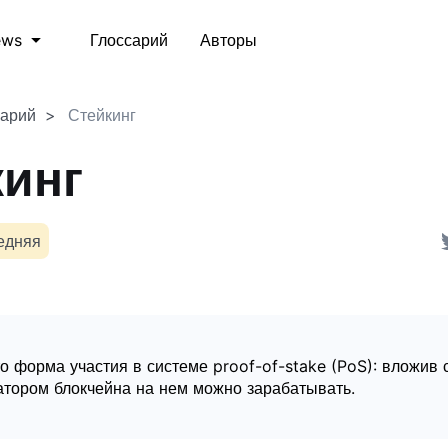
Глоссарий
Авторы
ews
сарий
Стейкинг
кинг
едняя
то форма участия в системе proof-of-stake (PoS): вложив 
атором блокчейна на нем можно зарабатывать.