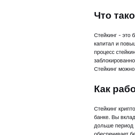
Что тако
Стейкинг - это
капитал и повы
процесс стейки
заблокированно
Стейкинг можно
Как рабо
Стейкинг крипт
банке. Вы вкла
дольше период 
обеспечивает бе