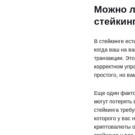
Можно л
стейкин
В стейкинге ест
когда ваш на в
транзакции. Это
корректном упр
простого, но ва
Еще один факто
могут потерять
стейкинга требу
которого у вас 
криптовалюты оч