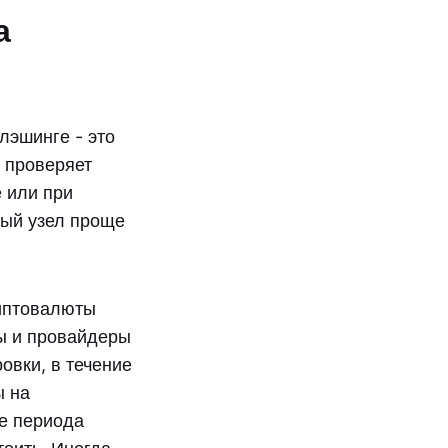
а
лэшинге - это
о проверяет
е или при
ный узел проще
риптовалюты
ты и провайдеры
овки, в течение
ы на
це периода