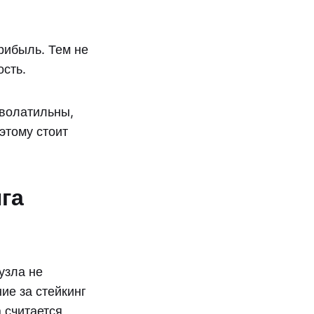
рибыль. Тем не
сть.
волатильны,
этому стоит
га
узла не
ие за стейкинг
 считается