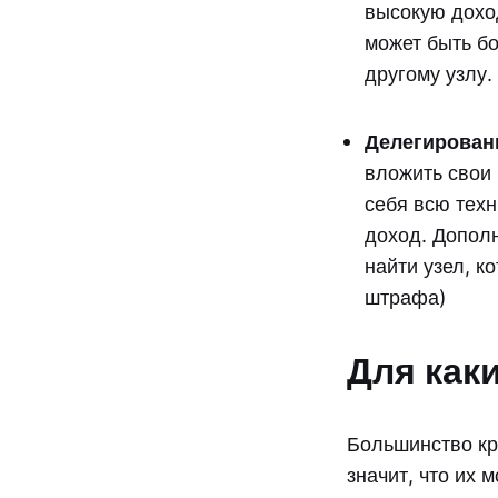
высокую доход
может быть б
другому узлу.
Делегирован
вложить свои 
себя всю техн
доход. Дополн
найти узел, к
штрафа)
Для как
Большинство кр
значит, что их