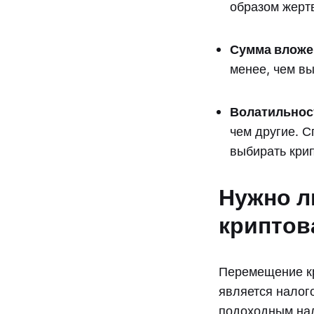
образом жертв
Сумма вложе
менее, чем в
Волатильнос
чем другие. С
выбирать кри
Нужно л
криптов
Перемещение кр
является налог
подоходным нал