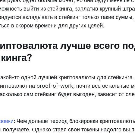
 на руках будет больше монет, но они будут меньше с
можность выйти из стейкинга, заплатив крупный штр
ндуется вкладывать в стейкинг только такие суммы,
ться в скором времени для других целей.
риптовалюта лучше всего п
йкинга?
какой-то одной лучшей криптовалюты для стейкинга.
иптовалют на proof-of-work, почти все остальные 
асколько сам стейкинг будет выгоден, зависит от с
ровки
:
Чем дольше период блокировки криптовалют
ы получаете. Однако ставя свои токены надолго вы 