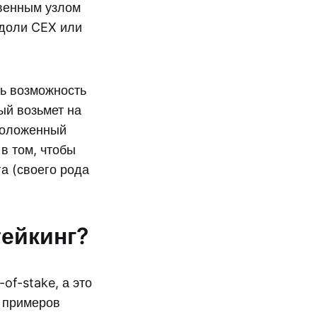
твенным узлом
 доли CEX или
сть возможность
ый возьмет на
 положенный
в том, чтобы
а (своего рода
тейкинг?
of-stake, а это
х примеров