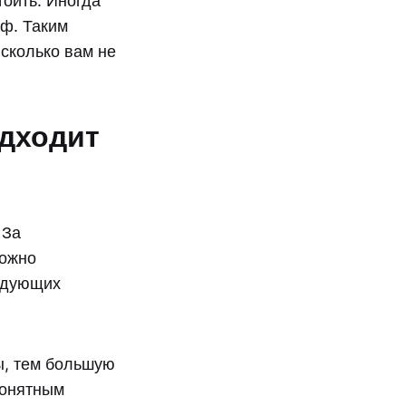
тоить. Иногда
аф. Таким
 сколько вам не
одходит
 За
можно
ледующих
ы, тем большую
понятным