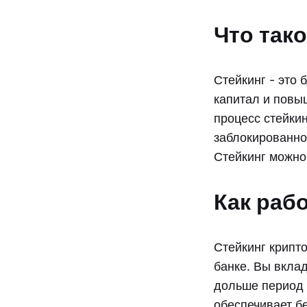
Что тако
Стейкинг - это
капитал и повы
процесс стейки
заблокированно
Стейкинг можно
Как рабо
Стейкинг крипт
банке. Вы вкла
дольше период 
обеспечивает бе