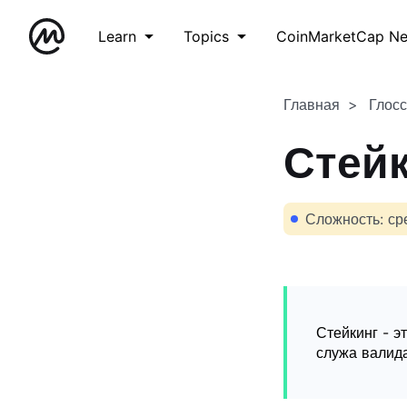
Learn
Topics
CoinMarketCap N
Главная
Глос
Стей
Сложность: ср
Стейкинг - э
служа валид