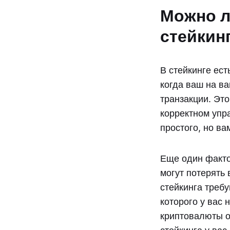
Можно л
стейкин
В стейкинге ест
когда ваш на в
транзакции. Это
корректном упр
простого, но ва
Еще один факто
могут потерять
стейкинга требу
которого у вас 
криптовалюты оч