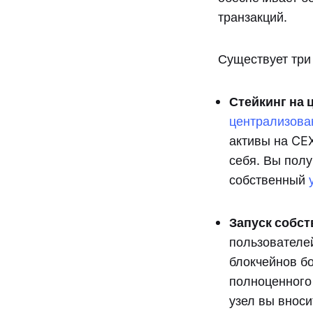
транзакций.
Существует три
Стейкинг на 
централизова
активы на CEX
себя. Вы полу
собственный
Запуск собст
пользователей
блокчейнов б
полноценного 
узел вы вноси