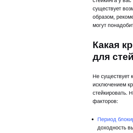
стейкинга у вас
существует воз
образом, рекоме
могут понадоби
Какая к
для сте
Не существует 
исключением кр
стейкировать. Н
факторов:
Период блоки
доходность в