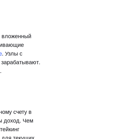
а вложенный
рживающие
e
. Узлы с
 зарабатывают.
.
ному счету в
ы доход. Чем
тейкинг
а для текущих