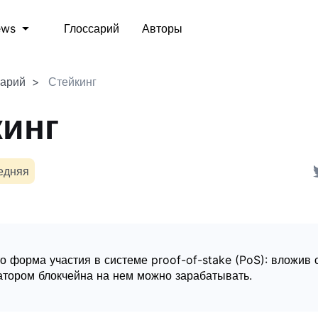
Глоссарий
Авторы
ews
сарий
Стейкинг
кинг
едняя
то форма участия в системе proof-of-stake (PoS): вложив 
атором блокчейна на нем можно зарабатывать.