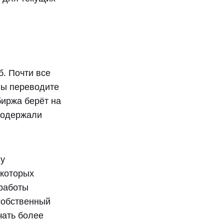
. Почти все
вы переводите
биржа берёт на
 содержали
 у
екоторых
 работы
 собственный
чать более