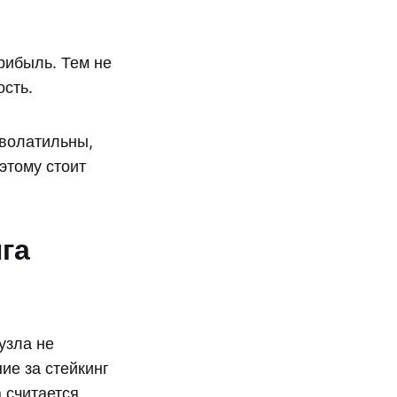
рибыль. Тем не
сть.
волатильны,
этому стоит
га
узла не
ие за стейкинг
 считается