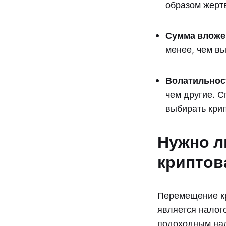
образом жертв
Сумма вложе
менее, чем в
Волатильнос
чем другие. С
выбирать кри
Нужно л
криптов
Перемещение кр
является налог
подоходным нал