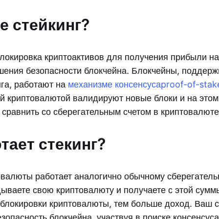
е стейкинг?
 блокировка криптоактивов для получения прибыли н
шения безопасности блокчейна. Блокчейны, подде
нга, работают на
механизме консенсуса
proof-of-stak
й криптовалютой валидируют новые блоки и на этом
 сравнить со сберегательным счетом в криптовалюте
тает стекинг?
овалюты работает аналогично обычному сберегатель
дываете свою криптовалюту и получаете с этой сумм
блокировки криптовалюты, тем больше доход. Ваш с
зопасность блокчейна, участвуя в поиске консенсус