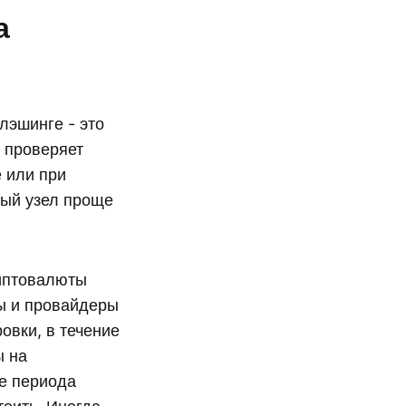
а
лэшинге - это
о проверяет
е или при
ный узел проще
риптовалюты
ты и провайдеры
овки, в течение
ы на
це периода