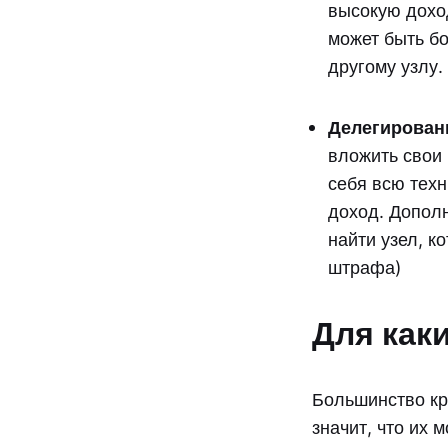
высокую доход
может быть б
другому узлу.
Делегирован
вложить свои 
себя всю техн
доход. Дополн
найти узел, к
штрафа)
Для как
Большинство кр
значит, что их