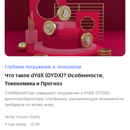
Глубокое погружение в технологии
Что такое dYdX (DYDX)? Особенности,
Токеномика и Прогноз
CoinMarketCap совершает погружение в dYdX (DYDX),
криптотрейдинговую платформу, расширяющую возможности
трейдеров по всему миру.
Автор: Hassan Shafiq
4 года назад
6м