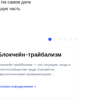
. На самом деле
ьшую часть
Блокчейн-трайбализм
Абстра
локчейн-трайбализм — это ситуация, когда в
Абстракция 
риптосообществе люди становятся
взаимодейст
деологическими приверженцами ...
через кастом
олное определение
>
Полное опр