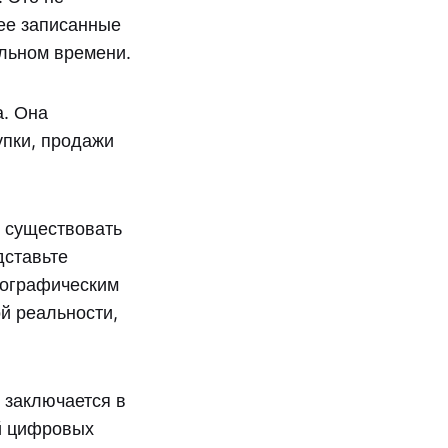
нее записанные
альном времени.
. Она
упки, продажи
 существовать
дставьте
еографическим
й реальности,
 заключается в
ий цифровых