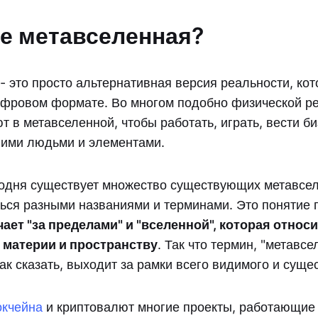
ое метавселенная?
- это просто альтернативная версия реальности, кот
ифровом формате. Во многом подобно физической р
 в метавселенной, чтобы работать, играть, вести би
гими людьми и элементами.
годня существует множество существующих метавсел
ться разными названиями и терминами. Это понятие 
ачает "за пределами" и "вселенной", которая относи
материи и пространству
. Так что термин, "метавс
так сказать, выходит за рамки всего видимого и сущ
окчейна
и криптовалют многие проекты, работающие