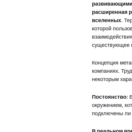
развивающимис
расширенная р
вселенных
. Те
которой пользо
взаимодействия
существующее п
Концепция мета
компаниях. Труд
некоторым хара
Постоянство:
В
окружением, кот
подключены ли 
В реальном вр