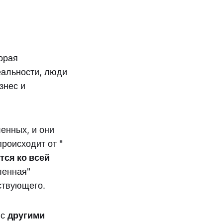
орая
еальности, люди
знес и
енных, и они
происходит от
"
тся ко всей
еленная"
ествующего.
 с
другими