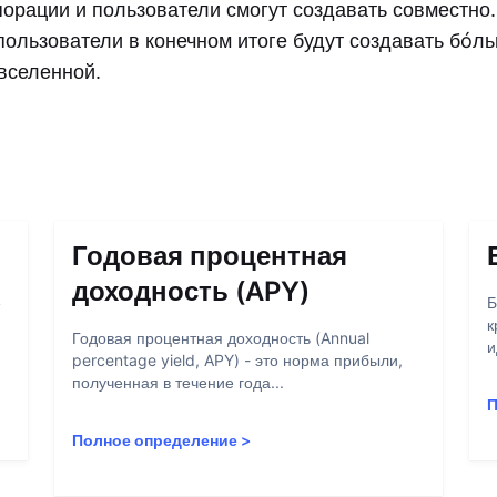
порации и пользователи смогут создавать совместно
пользователи в конечном итоге будут создавать бóл
авселенной.
Годовая процентная
доходность (APY)
е
Б
к
Годовая процентная доходность (Annual
и
percentage yield, APY) - это норма прибыли,
полученная в течение года...
П
Полное определение
>