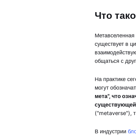
Что так
Метавселенная 
существует в ц
взаимодействуют
общаться с дру
На практике се
могут обознача
мета", что озн
существующей 
("metaverse"), 
В индустрии
бл