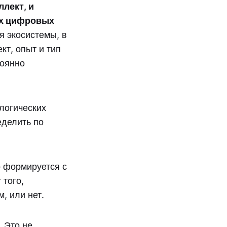
лект, и
ых цифровых
я экосистемы, в
кт, опыт и тип
тоянно
логических
еделить по
 формируется с
 того,
, или нет.
 Это не