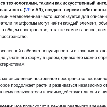
я технологиями, такими как искусственный интел
еальность (
VR
и AR), создают версии собственн
рмин метавселенная часто используется для описани
ватели платформы могут найти каждый элемент, объе
 в общем пространстве, а также самое главное, пос
ространство.
вселенной набирает популярность и в крупных техно
но узнать его форму в целом; однако его можно опр
ктеристикам:
 метавселенной постоянное пространство постоянно
орое продолжает расти и развиваться независимо от
к нему пользователи и взаимодействуют ли они с ним
емени:
Все происходит в режиме реального времени.