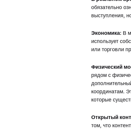
обязательно оз
выступления, н
Экономика:
В м
использует соб
или торговли п
Физический мо
рядом с физиче
дополнительный
координатам. Э
которые сущест
Открытый конт
том, что контен