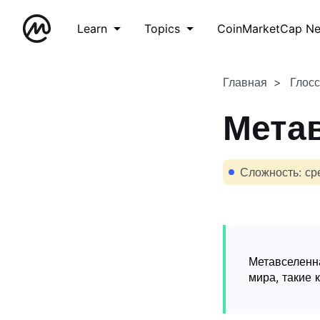
Learn
Topics
CoinMarketCap N
Главная
Глос
Мета
Сложность: ср
Метавселенна
мира, такие 