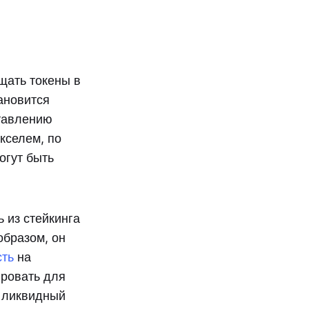
ещать токены в
тановится
ставлению
кселем, по
огут быть
 из стейкинга
образом, он
сть
на
ировать для
, ликвидный