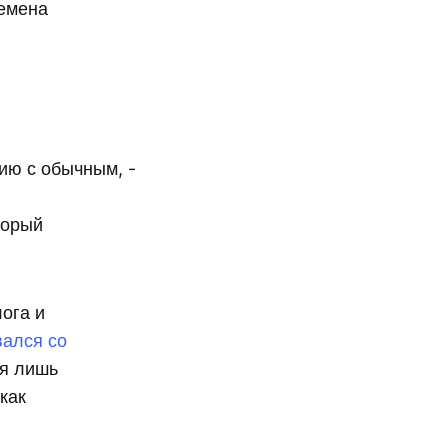
ремена
ию с обычным, -
торый
ога и
вался со
ся лишь
как