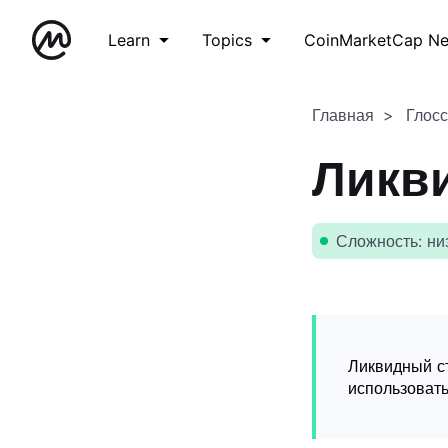
Learn
Topics
CoinMarketCap N
Главная
Глос
Ликв
Сложность: ни
Ликвидный ст
использовать