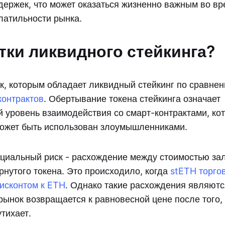
адержек, что может оказаться жизненно важным во в
атильности рынка.
тки ликвидного стейкинга?
к, которым обладает ликвидный стейкинг по сравнен
контрактов
. Обертывание токена стейкинга означает
 уровень взаимодействия со смарт-контрактами, ко
ожет быть использован злоумышленниками.
циальный риск - расхождение между стоимостью зал
рнутого токена. Это происходило, когда
stETH торго
исконтом к ETH
. Однако такие расхождения являют
рынок возвращается к равновесной цене после того, 
тихает.