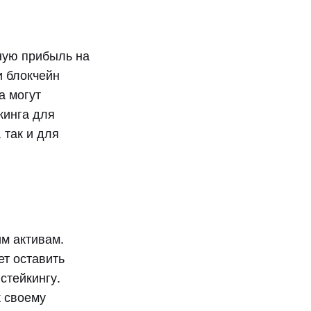
ную прибыль на
и блокчейн
а могут
кинга для
 так и для
м активам.
ет оставить
стейкингу.
к своему