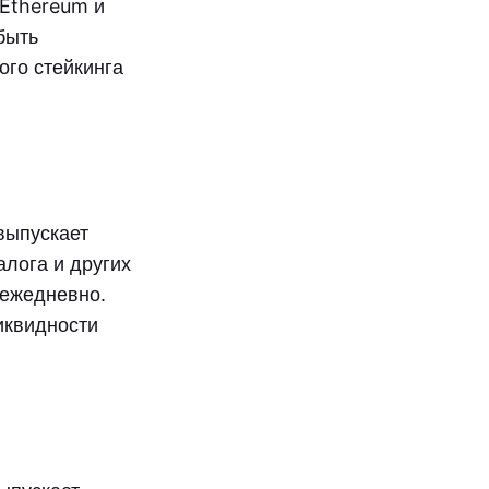
 Ethereum и
быть
ого стейкинга
 выпускает
залога и других
 ежедневно.
иквидности