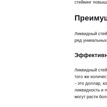
стейкинг повыш
Преимущ
Ликвидный стей
ряд уникальных
Эффективн
Ликвидный стей
того же количе
- это доллар, к
ликвидность и 
могут расти бо