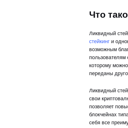
Что так
Ликвидный стейк
стейкинг
и одно
возможным благ
пользователям 
которому можно
переданы друго
Ликвидный стей
свои криптовал
позволяет пов
блокчейнах тип
себя все преим