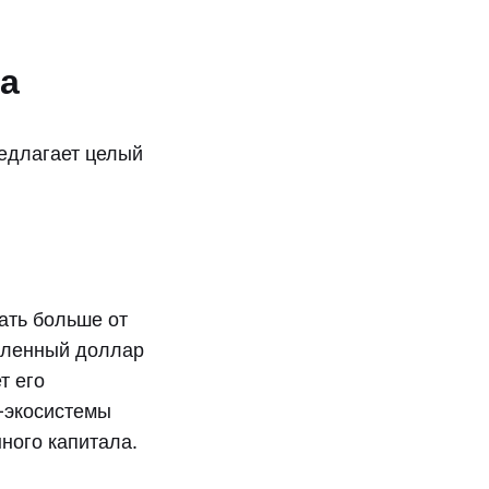
а
редлагает целый
ать больше от
авленный доллар
т его
н-экосистемы
ного капитала.