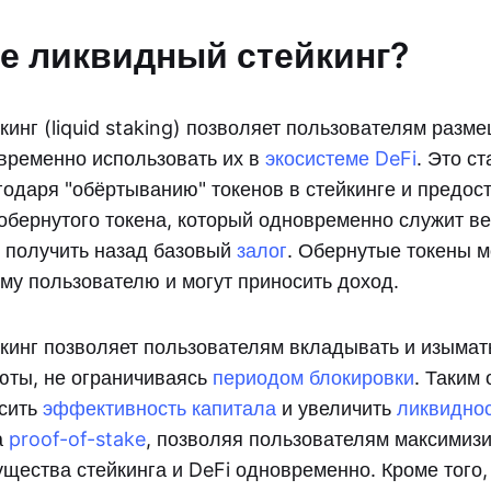
ое ликвидный стейкинг?
инг (liquid staking) позволяет пользователям разм
временно использовать их в
экосистеме DeFi
. Это с
одаря "обёртыванию" токенов в стейкинге и предо
обернутого токена, который одновременно служит ве
 получить назад базовый
залог
. Обернутые токены м
му пользователю и могут приносить доход.
кинг позволяет пользователям вкладывать и изымать
юты, не ограничиваясь
периодом блокировки
. Таким 
ысить
эффективность капитала
и увеличить
ликвидно
а
proof-of-stake
, позволяя пользователям максимиз
ущества стейкинга и DeFi одновременно. Кроме того