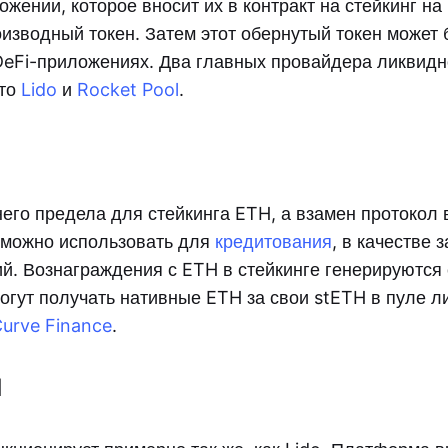
жении, которое вносит их в контракт на стейкинг на
оизводный токен. Затем этот обернутый токен может 
DeFi-приложениях. Два главных провайдера ликвидн
это
Lido
и
Rocket Pool
.
него предела для стейкинга ETH, а взамен протокол
е можно использовать для
кредитования
, в качестве 
й. Вознаграждения с ETH в стейкинге генерируются
огут получать нативные ETH за свои stETH в пуле л
urve Finance
.
l