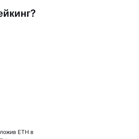
ейкинг?
вложив ETH в