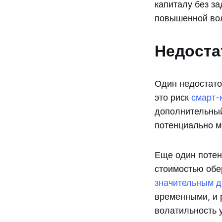
капиталу без з
повышенной вол
Недоста
Один недостато
это риск
смарт-
дополнительный
потенциально м
Еще один потен
стоимостью обе
значительным д
временными, и 
волатильность у