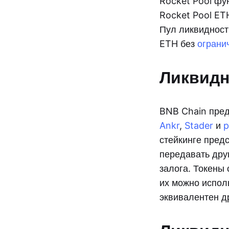
Rocket Pool фу
Rocket Pool ET
Пул ликвиднос
ETH без
ограни
Ликвидн
BNB Chain пред
Ankr
,
Stader
и
p
стейкинге пред
передавать дру
залога. Токены 
их можно испол
эквивалентен д