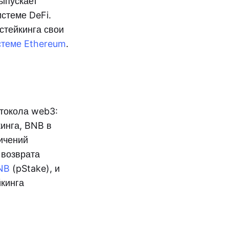
ыпускает
истеме DeFi.
стейкинга свои
стеме Ethereum
.
отокола web3:
кинга, BNB в
ичений
 возврата
NB
(pStake), и
йкинга