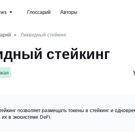
Глоссарий
Авторы
ews
сарий
Ликвидный стейкинг
идный стейкинг
зкая
ейкинг позволяет размещать токены в стейкинг и одновр
 их в экосистеме DeFi.