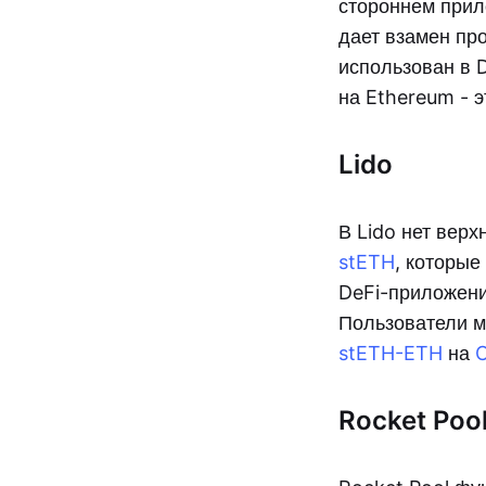
стороннем прило
дает взамен пр
использован в 
на Ethereum - 
Lido
В Lido нет верх
stETH
, которы
DeFi-приложени
Пользователи м
stETH-ETH
на
C
Rocket Poo