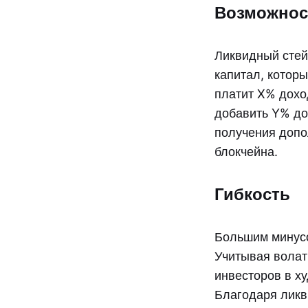
Возможнос
Ликвидный стей
капитал, котор
платит X% доход
добавить Y% до
получения допол
блокчейна.
Гибкость
Большим минусо
Учитывая волат
инвесторов в х
Благодаря ликв