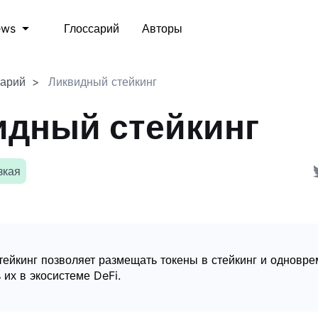
Глоссарий
Авторы
ews
сарий
Ликвидный стейкинг
идный стейкинг
зкая
ейкинг позволяет размещать токены в стейкинг и одновр
 их в экосистеме DeFi.