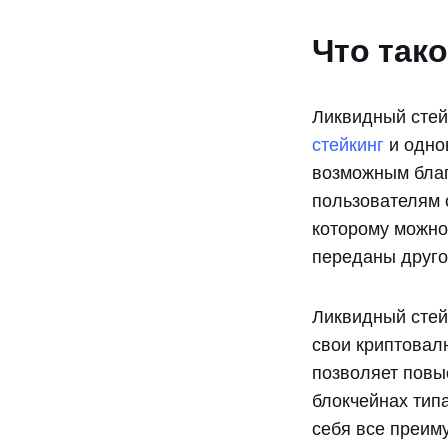
Что так
Ликвидный стейк
стейкинг
и одно
возможным благ
пользователям 
которому можно
переданы друго
Ликвидный стей
свои криптовал
позволяет пов
блокчейнах тип
себя все преим