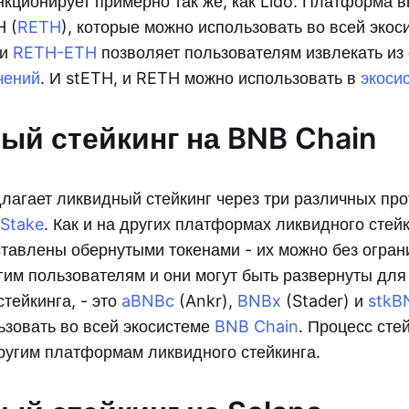
нкционирует примерно так же, как Lido. Платформа в
H (
RETH
), которые можно использовать во всей экос
ти
RETH-ETH
позволяет пользователям извлекать из 
чений
. И stETH, и RETH можно использовать в
экоси
ый стейкинг на BNB Chain
лагает ликвидный стейкинг через три различных пр
Stake
. Как и на других платформах ликвидного стей
ставлены обернутыми токенами - их можно без огран
гим пользователям и они могут быть развернуты для
стейкинга, - это
aBNBc
(Ankr),
BNBx
(Stader) и
stkB
ьзовать во всей экосистеме
BNB Chain
. Процесс сте
ругим платформам ликвидного стейкинга.