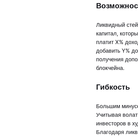
Возможнос
Ликвидный стей
капитал, котор
платит X% доход
добавить Y% до
получения допол
блокчейна.
Гибкость
Большим минусо
Учитывая волат
инвесторов в х
Благодаря ликв