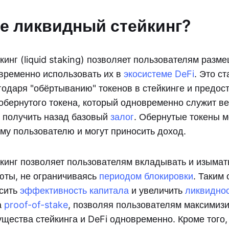
ое ликвидный стейкинг?
инг (liquid staking) позволяет пользователям разм
временно использовать их в
экосистеме DeFi
. Это с
одаря "обёртыванию" токенов в стейкинге и предо
обернутого токена, который одновременно служит ве
 получить назад базовый
залог
. Обернутые токены м
му пользователю и могут приносить доход.
кинг позволяет пользователям вкладывать и изымать
юты, не ограничиваясь
периодом блокировки
. Таким 
ысить
эффективность капитала
и увеличить
ликвидно
а
proof-of-stake
, позволяя пользователям максимиз
ущества стейкинга и DeFi одновременно. Кроме того