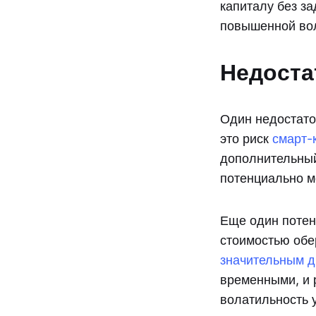
капиталу без з
повышенной вол
Недоста
Один недостато
это риск
смарт-
дополнительный
потенциально м
Еще один потен
стоимостью обе
значительным д
временными, и 
волатильность у