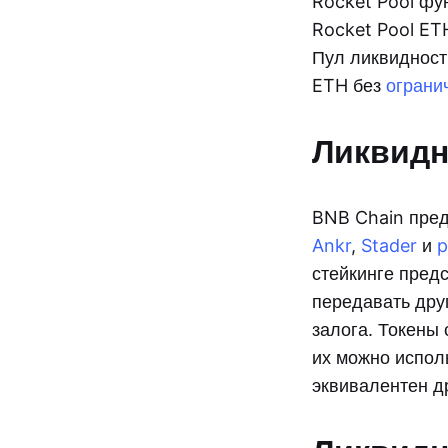
Rocket Pool фу
Rocket Pool ET
Пул ликвиднос
ETH без
ограни
Ликвидн
BNB Chain пред
Ankr
,
Stader
и
p
стейкинге пред
передавать дру
залога. Токены 
их можно испол
эквивалентен д