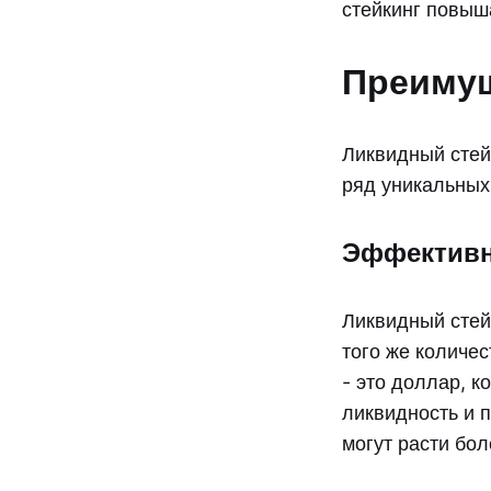
стейкинг повыш
Преимущ
Ликвидный стей
ряд уникальных
Эффективн
Ликвидный стей
того же количе
- это доллар, к
ликвидность и 
могут расти бо