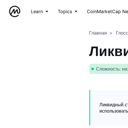
Learn
Topics
CoinMarketCap N
Главная
Глос
Ликв
Сложность: ни
Ликвидный ст
использовать