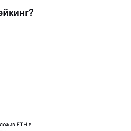
ейкинг?
вложив ETH в