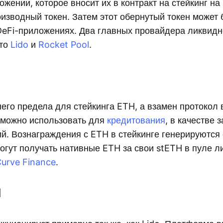
жении, которое вносит их в контракт на стейкинг на
оизводный токен. Затем этот обернутый токен может 
DeFi-приложениях. Два главных провайдера ликвидн
это
Lido
и
Rocket Pool
.
него предела для стейкинга ETH, а взамен протокол
е можно использовать для
кредитования
, в качестве 
й. Вознаграждения с ETH в стейкинге генерируются
огут получать нативные ETH за свои stETH в пуле л
urve Finance
.
l