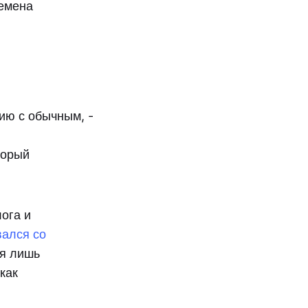
ремена
ию с обычным, -
торый
ога и
вался со
ся лишь
как