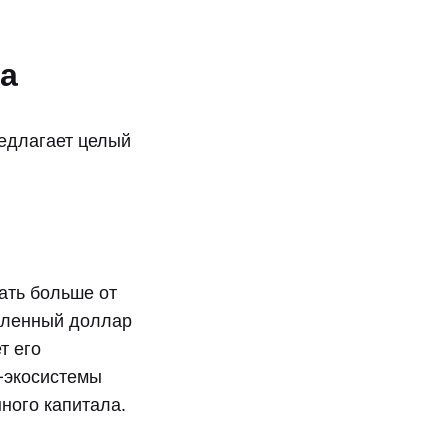
а
редлагает целый
ать больше от
авленный доллар
т его
н-экосистемы
ного капитала.