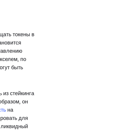
ещать токены в
тановится
ставлению
кселем, по
огут быть
 из стейкинга
образом, он
сть
на
ировать для
, ликвидный