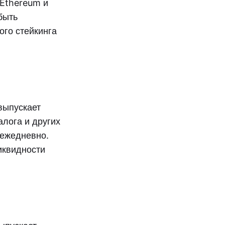
 Ethereum и
быть
ого стейкинга
 выпускает
залога и других
 ежедневно.
иквидности