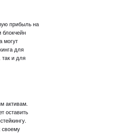
ную прибыль на
и блокчейн
а могут
кинга для
 так и для
м активам.
ет оставить
стейкингу.
к своему