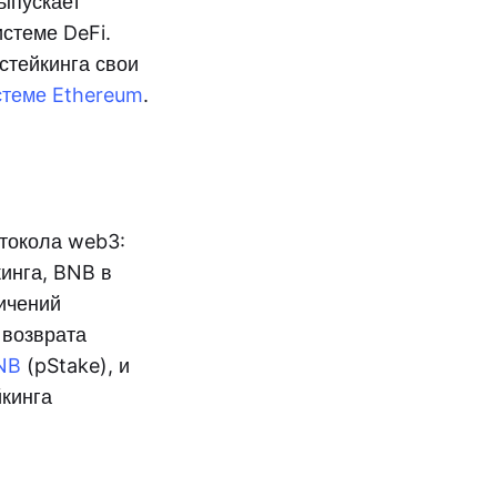
ыпускает
истеме DeFi.
стейкинга свои
стеме Ethereum
.
отокола web3:
кинга, BNB в
ичений
 возврата
NB
(pStake), и
йкинга