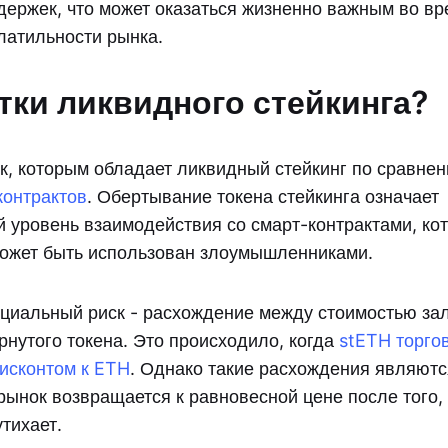
адержек, что может оказаться жизненно важным во в
атильности рынка.
тки ликвидного стейкинга?
к, которым обладает ликвидный стейкинг по сравнен
контрактов
. Обертывание токена стейкинга означает
 уровень взаимодействия со смарт-контрактами, ко
ожет быть использован злоумышленниками.
циальный риск - расхождение между стоимостью зал
рнутого токена. Это происходило, когда
stETH торго
исконтом к ETH
. Однако такие расхождения являют
рынок возвращается к равновесной цене после того, 
тихает.