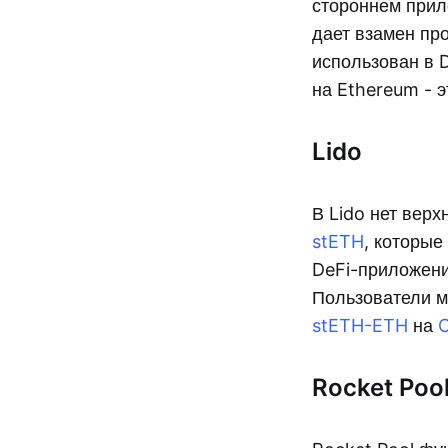
стороннем прило
дает взамен пр
использован в 
на Ethereum - 
Lido
В Lido нет верх
stETH
, которы
DeFi-приложени
Пользователи м
stETH-ETH
на
C
Rocket Poo