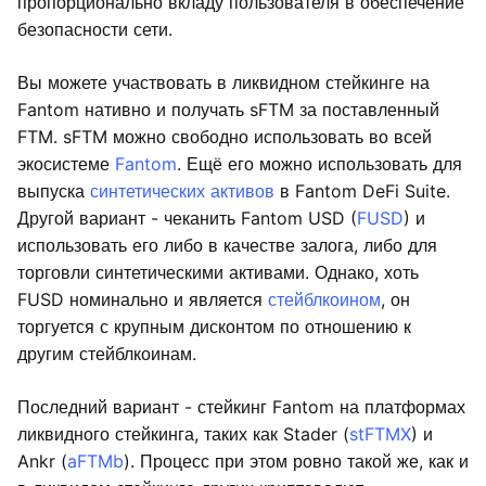
пропорционально вкладу пользователя в обеспечение
безопасности сети.
Вы можете участвовать в ликвидном стейкинге на
Fantom нативно и получать sFTM за поставленный
FTM. sFTM можно свободно использовать во всей
экосистеме
Fantom
. Ещё его можно использовать для
выпуска
синтетических активов
в Fantom DeFi Suite.
Другой вариант - чеканить Fantom USD (
FUSD
) и
использовать его либо в качестве залога, либо для
торговли синтетическими активами. Однако, хоть
FUSD номинально и является
стейблкоином
, он
торгуется с крупным дисконтом по отношению к
другим стейблкоинам.
Последний вариант - стейкинг Fantom на платформах
ликвидного стейкинга, таких как Stader (
stFTMX
) и
Ankr (
aFTMb
). Процесс при этом ровно такой же, как и