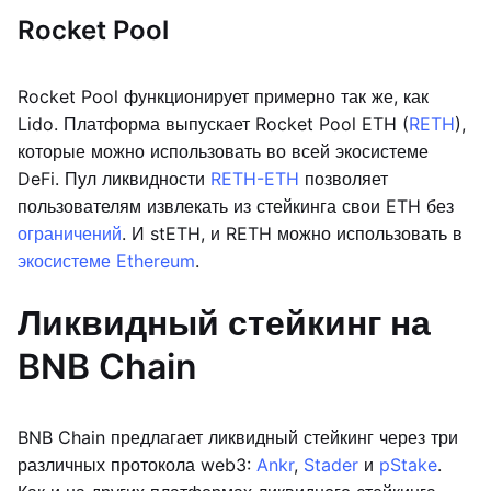
Rocket Pool
Rocket Pool функционирует примерно так же, как
Lido. Платформа выпускает Rocket Pool ETH (
RETH
),
которые можно использовать во всей экосистеме
DeFi. Пул ликвидности
RETH-ETH
позволяет
пользователям извлекать из стейкинга свои ETH без
ограничений
. И stETH, и RETH можно использовать в
экосистеме Ethereum
.
Ликвидный стейкинг на
BNB Chain
BNB Chain предлагает ликвидный стейкинг через три
различных протокола web3:
Ankr
,
Stader
и
pStake
.