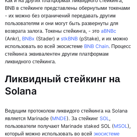
Как и на других платформах ликвидного стейкинга,
BNB в стейкинге представлены обернутыми токенами
- их можно без ограничений передавать другим
пользователям и они могут быть развернуты для
возврата залога. Токены стейкинга, - это
aBNBc
(Ankr),
BNBx
(Stader) и
stkBNB
(pStake), и их можно
использовать во всей экосистеме
BNB Chain
. Процесс
стейкинга эквивалентен другим платформам
ликвидного стейкинга.
Ликвидный стейкинг на
Solana
Ведущим протоколом ликвидого стейкинга на Solana
является Marinade (
MNDE
). За стейкинг
SOL
,
пользователи получают Marinade staked SOL (
MSOL
),
который можно использовать во всей
экосистеме