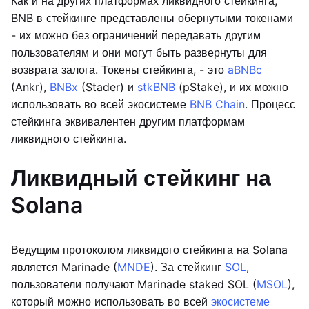
Как и на других платформах ликвидного стейкинга,
BNB в стейкинге представлены обернутыми токенами
- их можно без ограничений передавать другим
пользователям и они могут быть развернуты для
возврата залога. Токены стейкинга, - это
aBNBc
(Ankr),
BNBx
(Stader) и
stkBNB
(pStake), и их можно
использовать во всей экосистеме
BNB Chain
. Процесс
стейкинга эквивалентен другим платформам
ликвидного стейкинга.
Ликвидный стейкинг на
Solana
Ведущим протоколом ликвидого стейкинга на Solana
является Marinade (
MNDE
). За стейкинг
SOL
,
пользователи получают Marinade staked SOL (
MSOL
),
который можно использовать во всей
экосистеме