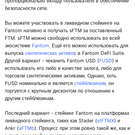
пропорционально вкладу пользователя в обеспечение
безопасности сети.
Вы можете участвовать в ликвидном стейкинге на
Fantom нативно и получать sFTM за поставленный
FTM. sFTM можно свободно использовать во всей
экосистеме
Fantom
. Ещё его можно использовать для
выпуска
синтетических активов
в Fantom DeFi Suite.
Другой вариант - чеканить Fantom USD (
FUSD
) и
использовать его либо в качестве залога, либо для
торговли синтетическими активами. Однако, хоть
FUSD номинально и является
стейблкоином
, он
торгуется с крупным дисконтом по отношению к
другим стейблкоинам.
Последний вариант - стейкинг Fantom на платформах
ликвидного стейкинга, таких как Stader (
stFTMX
) и
Ankr (
aFTMb
). Процесс при этом ровно такой же, как и