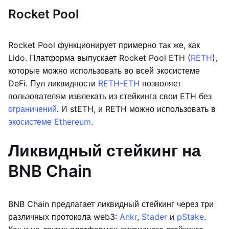
Rocket Pool
Rocket Pool функционирует примерно так же, как
Lido. Платформа выпускает Rocket Pool ETH (
RETH
),
которые можно использовать во всей экосистеме
DeFi. Пул ликвидности
RETH-ETH
позволяет
пользователям извлекать из стейкинга свои ETH без
ограничений
. И stETH, и RETH можно использовать в
экосистеме Ethereum
.
Ликвидный стейкинг на
BNB Chain
BNB Chain предлагает ликвидный стейкинг через три
различных протокола web3:
Ankr
,
Stader
и
pStake
.