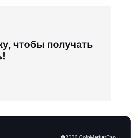
у, чтобы получать
ь!
©
2026
CoinMarketCap