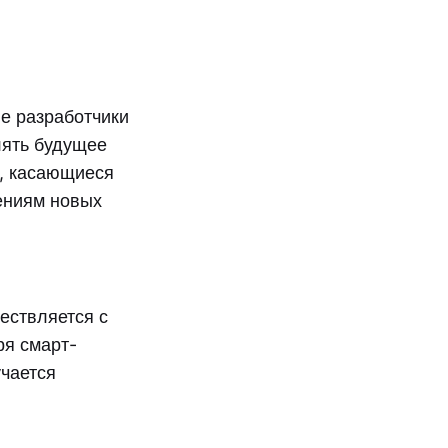
ые разработчики
лять будущее
я, касающиеся
ениям новых
ествляется с
ря смарт-
учается