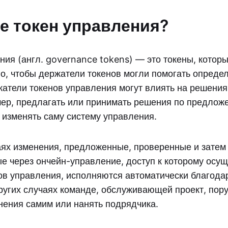
ое токен управления?
ния (англ. governance tokens) — это токены, котор
го, чтобы держатели токенов могли помогать опреде
жатели токенов управления могут влиять на решени
мер, предлагать или принимать решения по предлож
 изменять саму систему управления.
аях изменения, предложенные, проверенные и затем
е через ончейн-управление, доступ к которому осущ
в управления, исполняются автоматически благода
других случаях команде, обслуживающей проект, пор
нения самим или нанять подрядчика.