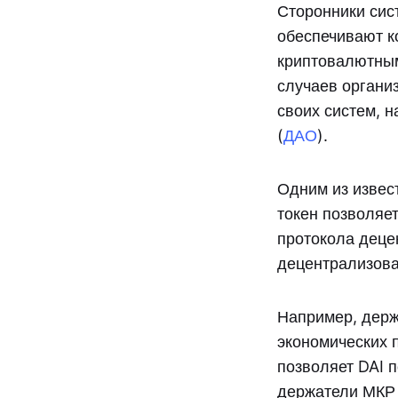
Сторонники сис
обеспечивают к
криптовалютным
случаев органи
своих систем, 
(
ДАО
).
Одним из извес
токен позволяе
протокола деце
децентрализов
Например, держ
экономических 
позволяет DAI 
держатели МКР 