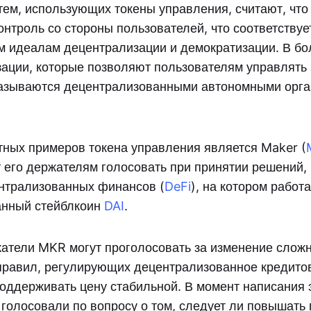
тем, использующих токены управления, считают, что
онтроль со стороны пользователей, что соответству
 идеалам децентрализации и демократизации. В б
зации, которые позволяют пользователям управлять
называются децентрализованными автономными орг
тных примеров токена управления является Maker (
т его держателям голосовать при принятии решений
нтрализованных финансов (
DeFi
), на котором работа
анный стейблкоин
DAI
.
атели MKR могут проголосовать за изменение слож
правил, регулирующих децентрализованное кредитов
поддерживать цену стабильной. В момент написания э
голосовали по вопросу о том, следует ли повышать 