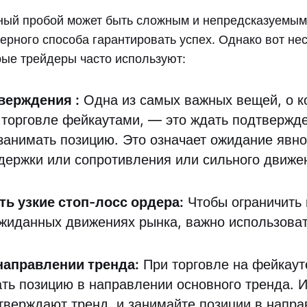
ный пробой может быть сложным и непредсказуемым
ерного способа гарантировать успех. Однако вот не
рые трейдеры часто используют:
тверждения
:
Одна из самых важных вещей, о к
 торговле фейкаутами, — это ждать подтвержде
занимать позицию. Это означает ожидание явно
держки или сопротивления или сильного движе
ь узкие стоп-лосс ордера:
Чтобы ограничить 
ожиданных движениях рынка, важно использоват
.
направлении тренда:
При торговле на фейкаут
ать позицию в направлении основного тренда. 
тверждают тренд, и занимайте позиции в напра