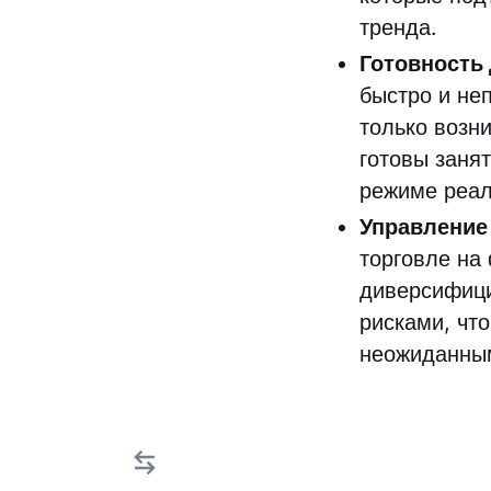
тренда.
Готовность
быстро и не
только возн
готовы заня
режиме реал
Управление
торговле на
диверсифици
рисками, чт
неожиданны