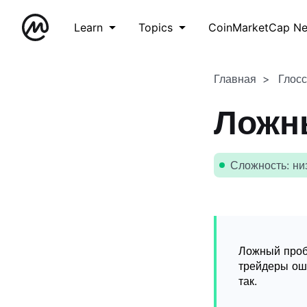
Learn
Topics
CoinMarketCap N
Главная
Глос
Ложн
Сложность: ни
Ложный проб
трейдеры оши
так.