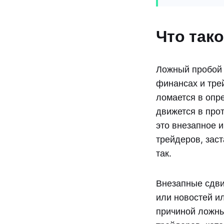
Что так
Ложный пробой 
финансах и трей
ломается в опр
движется в про
это внезапное 
трейдеров, заст
так.
Внезапные сдви
или новостей и
причиной ложны