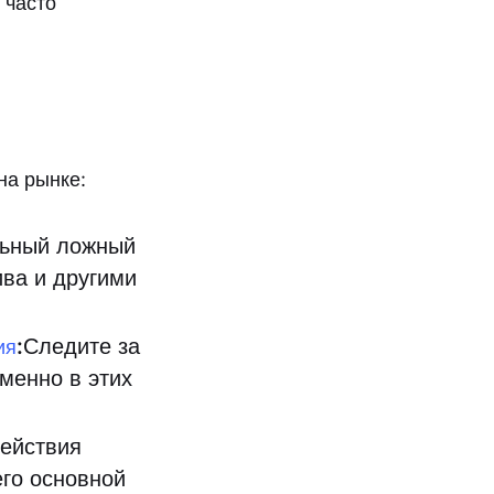
 часто
на рынке:
льный ложный
ва и другими
:
Следите за
ия
менно в этих
ействия
его основной