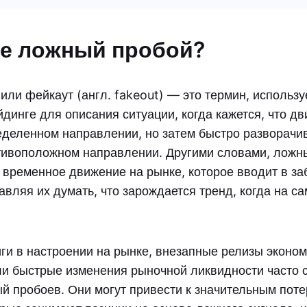
ое ложный пробой?
или фейкаут (англ. fakeout) — это термин, использ
динге для описания ситуации, когда кажется, что д
еделенном направлении, но затем быстро разворачи
тивоположном направлении. Другими словами, ложн
и временное движение на рынке, которое вводит в з
авляя их думать, что зарождается тренд, когда на с
ги в настроении на рынке, внезапные релизы эконо
ли быстрые изменения рыночной ликвидности часто 
й пробоев. Они могут привести к значительным пот