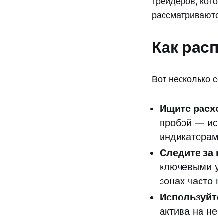
трейдеров, кот
рассматриваютс
Как рас
Вот несколько 
Ищите расх
пробой — ис
индикаторам
Следите за
ключевыми у
зонах часто
Используйт
актива на н