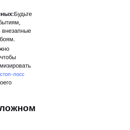
нных:
Будьте
бытиям,
ь внезапные
обоям.
жно
 чтобы
имизировать
стоп-лосс
оего
 ложном