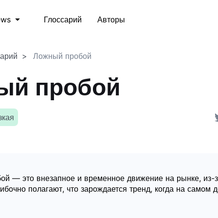
Глоссарий
Авторы
ews
сарий
Ложный пробой
ый пробой
зкая
ой — это внезапное и временное движение на рынке, из-з
бочно полагают, что зарождается тренд, когда на самом д