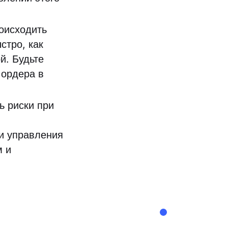
оисходить
стро, как
й. Будьте
 ордера в
ь риски при
ии управления
м и