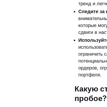
тренд и лег
Следите за
внимательны
которые мог
сдвиги в на
Используйте
использоват
ограничить 
потенциальн
ордеров, ог
портфеля.
Какую с
пробое?