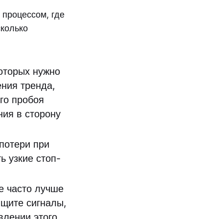
 процессом, где
сколько
оторых нужно
ния тренда,
го пробоя
ния в сторону
потери при
ь узкие стоп-
е часто лучше
Ищите сигналы,
влении этого