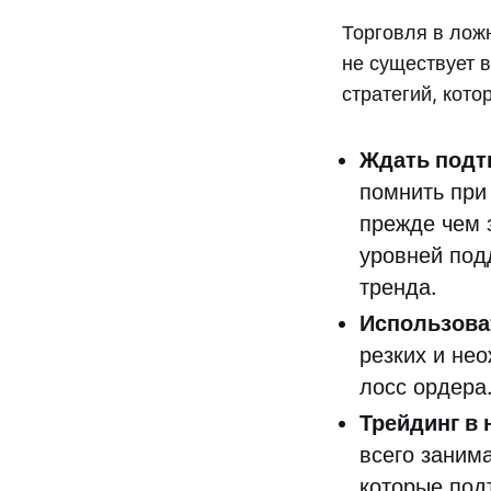
Торговля в лож
не существует в
стратегий, кото
Ждать под
помнить при
прежде чем 
уровней под
тренда.
Использоват
резких и не
лосс ордера
Трейдинг в 
всего заним
которые под