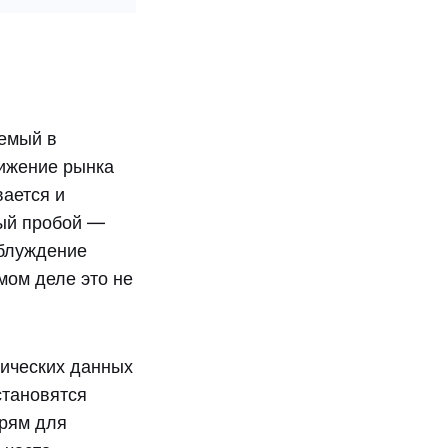
уемый в
вижение рынка
вается и
ый пробой —
аблуждение
амом деле это не
мических данных
становятся
ерям для