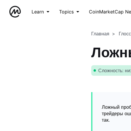
Learn
Topics
CoinMarketCap N
Главная
Глос
Ложн
Сложность: ни
Ложный проб
трейдеры оши
так.