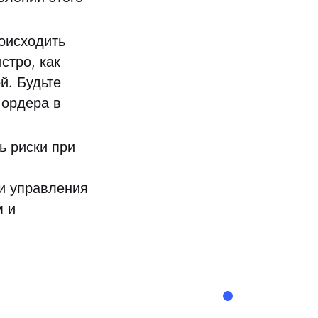
оисходить
стро, как
й. Будьте
 ордера в
ь риски при
ии управления
м и