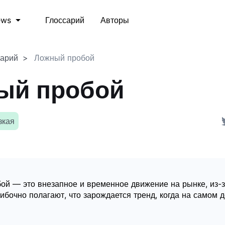
Глоссарий
Авторы
ews
сарий
Ложный пробой
ый пробой
зкая
ой — это внезапное и временное движение на рынке, из-з
бочно полагают, что зарождается тренд, когда на самом д