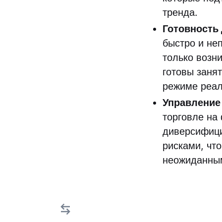
тренда.
Готовность
быстро и не
только возн
готовы заня
режиме реал
Управление
торговле на
диверсифици
рисками, чт
неожиданны