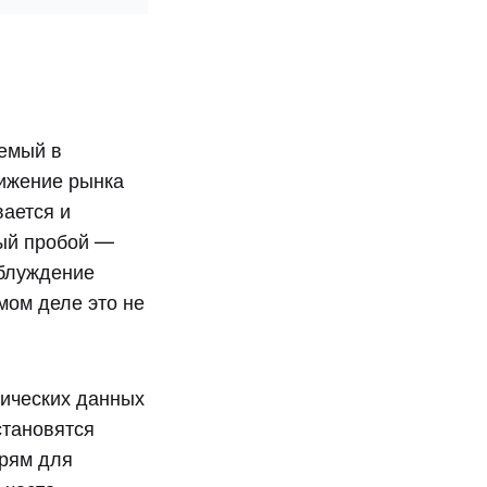
уемый в
вижение рынка
вается и
ый пробой —
аблуждение
амом деле это не
мических данных
становятся
ерям для