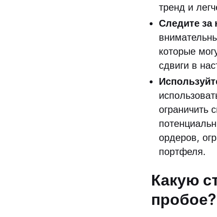
тренд и лег
Следите за
внимательны
которые мог
сдвиги в на
Используйте
использоват
ограничить 
потенциальн
ордеров, ог
портфеля.
Какую с
пробое?