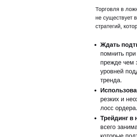
Торговля в лож
не существует в
стратегий, кото
Ждать под
помнить при
прежде чем 
уровней под
тренда.
Использоват
резких и не
лосс ордера
Трейдинг в 
всего заним
которые под