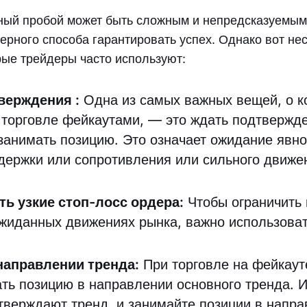
ный пробой может быть сложным и непредсказуемым
ерного способа гарантировать успех. Однако вот не
рые трейдеры часто используют:
тверждения
:
Одна из самых важных вещей, о к
 торговле фейкаутами, — это ждать подтвержде
занимать позицию. Это означает ожидание явно
держки или сопротивления или сильного движе
ь узкие стоп-лосс ордера:
Чтобы ограничить 
ожиданных движениях рынка, важно использоват
.
направлении тренда:
При торговле на фейкаут
ать позицию в направлении основного тренда. 
тверждают тренд, и занимайте позиции в напра