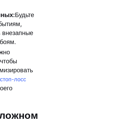
нных:
Будьте
бытиям,
ь внезапные
обоям.
жно
 чтобы
имизировать
стоп-лосс
оего
 ложном