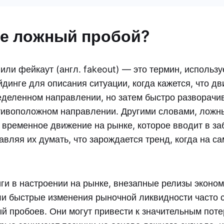
ое ложный пробой?
или фейкаут (англ. fakeout) — это термин, использ
динге для описания ситуации, когда кажется, что д
еделенном направлении, но затем быстро разворачи
тивоположном направлении. Другими словами, ложн
и временное движение на рынке, которое вводит в з
авляя их думать, что зарождается тренд, когда на с
ги в настроении на рынке, внезапные релизы эконо
ли быстрые изменения рыночной ликвидности часто 
й пробоев. Они могут привести к значительным пот