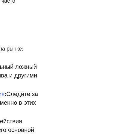
 часто
на рынке:
льный ложный
ва и другими
:
Следите за
ия
менно в этих
ействия
его основной