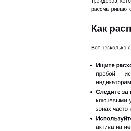
трейдеров, кот
рассматриваютс
Как рас
Вот несколько 
Ищите расх
пробой — ис
индикаторам
Следите за
ключевыми у
зонах часто
Используйт
актива на н