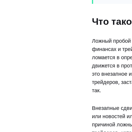
Что так
Ложный пробой 
финансах и трей
ломается в опр
движется в про
это внезапное 
трейдеров, заст
так.
Внезапные сдви
или новостей и
причиной ложны