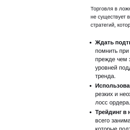
Торговля в лож
не существует в
стратегий, кото
Ждать под
помнить при
прежде чем 
уровней под
тренда.
Использоват
резких и не
лосс ордера
Трейдинг в 
всего заним
которые под