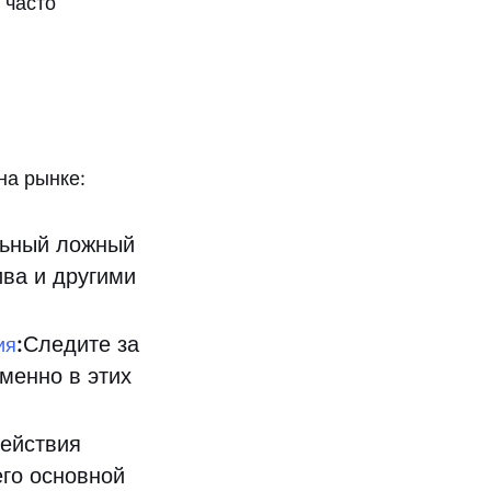
 часто
на рынке:
льный ложный
ва и другими
:
Следите за
ия
менно в этих
ействия
его основной