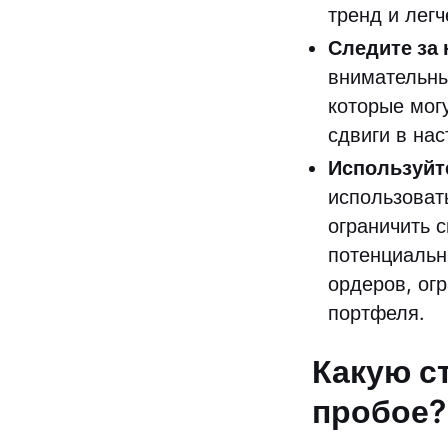
тренд и лег
Следите за
внимательны
которые мог
сдвиги в на
Используйте
использоват
ограничить 
потенциальн
ордеров, ог
портфеля.
Какую с
пробое?