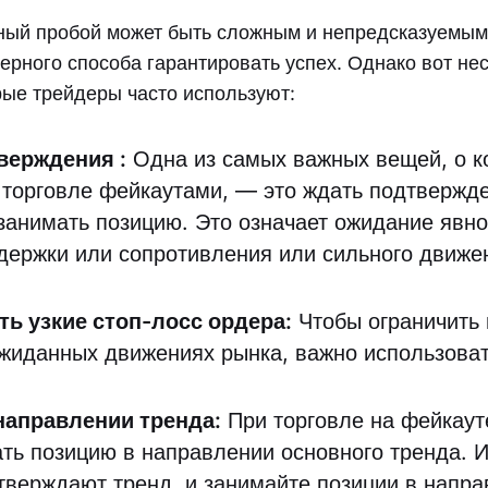
ный пробой может быть сложным и непредсказуемым
ерного способа гарантировать успех. Однако вот не
рые трейдеры часто используют:
тверждения
:
Одна из самых важных вещей, о к
 торговле фейкаутами, — это ждать подтвержде
занимать позицию. Это означает ожидание явно
держки или сопротивления или сильного движе
ь узкие стоп-лосс ордера:
Чтобы ограничить 
ожиданных движениях рынка, важно использоват
.
направлении тренда:
При торговле на фейкаут
ать позицию в направлении основного тренда. 
тверждают тренд, и занимайте позиции в напра