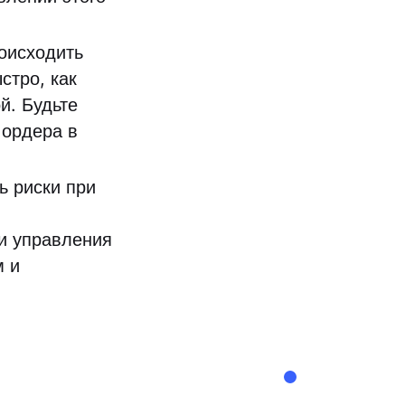
оисходить
стро, как
й. Будьте
 ордера в
ь риски при
ии управления
м и