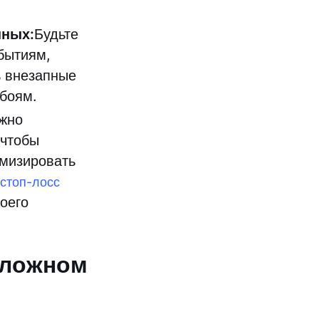
нных:
Будьте
бытиям,
ь внезапные
обоям.
жно
 чтобы
имизировать
стоп-лосс
оего
 ложном