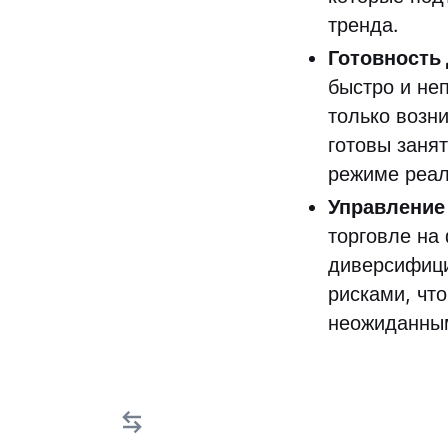
тренда.
Готовность
быстро и не
только возн
готовы заня
режиме реал
Управление
торговле на
диверсифици
рисками, чт
неожиданны