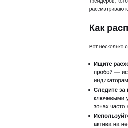
трейдеров, кот
рассматриваютс
Как рас
Вот несколько 
Ищите расх
пробой — ис
индикаторам
Следите за
ключевыми у
зонах часто
Используйт
актива на н