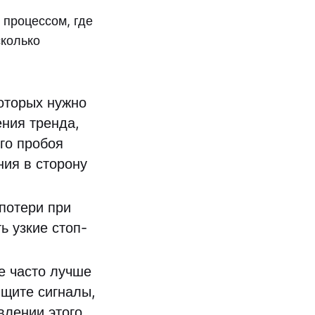
 процессом, где
сколько
оторых нужно
ния тренда,
го пробоя
ния в сторону
потери при
ь узкие стоп-
е часто лучше
Ищите сигналы,
влении этого