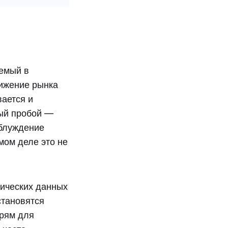
уемый в
вижение рынка
вается и
ый пробой —
аблуждение
амом деле это не
мических данных
становятся
ерям для