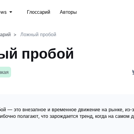
Глоссарий
Авторы
ews
сарий
Ложный пробой
ый пробой
зкая
ой — это внезапное и временное движение на рынке, из-з
бочно полагают, что зарождается тренд, когда на самом д