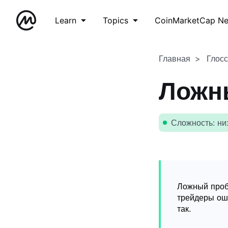
Learn
Topics
CoinMarketCap N
Главная
Глос
Ложн
Сложность: ни
Ложный проб
трейдеры оши
так.