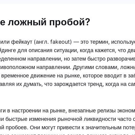
ое ложный пробой?
или фейкаут (англ. fakeout) — это термин, использ
динге для описания ситуации, когда кажется, что д
еделенном направлении, но затем быстро разворачи
тивоположном направлении. Другими словами, ложн
и временное движение на рынке, которое вводит в з
авляя их думать, что зарождается тренд, когда на с
ги в настроении на рынке, внезапные релизы эконо
ли быстрые изменения рыночной ликвидности часто 
й пробоев. Они могут привести к значительным пот