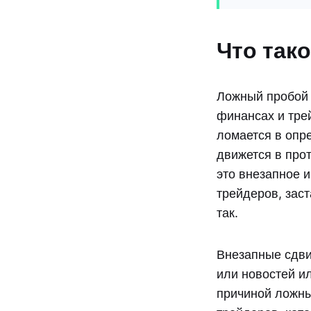
Что так
Ложный пробой 
финансах и трей
ломается в опр
движется в про
это внезапное 
трейдеров, заст
так.
Внезапные сдви
или новостей и
причиной ложны