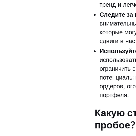
тренд и лег
Следите за
внимательны
которые мог
сдвиги в на
Используйте
использоват
ограничить 
потенциальн
ордеров, ог
портфеля.
Какую с
пробое?