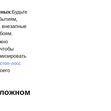
нных:
Будьте
бытиям,
ь внезапные
обоям.
жно
 чтобы
имизировать
стоп-лосс
оего
 ложном