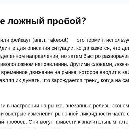
ое ложный пробой?
или фейкаут (англ. fakeout) — это термин, использ
динге для описания ситуации, когда кажется, что д
еделенном направлении, но затем быстро разворачи
тивоположном направлении. Другими словами, ложн
и временное движение на рынке, которое вводит в з
авляя их думать, что зарождается тренд, когда на с
ги в настроении на рынке, внезапные релизы эконо
ли быстрые изменения рыночной ликвидности часто 
й пробоев. Они могут привести к значительным пот