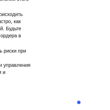
оисходить
стро, как
й. Будьте
 ордера в
ь риски при
ии управления
м и