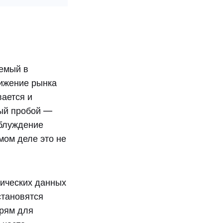
уемый в
вижение рынка
вается и
ый пробой —
аблуждение
амом деле это не
мических данных
становятся
ерям для