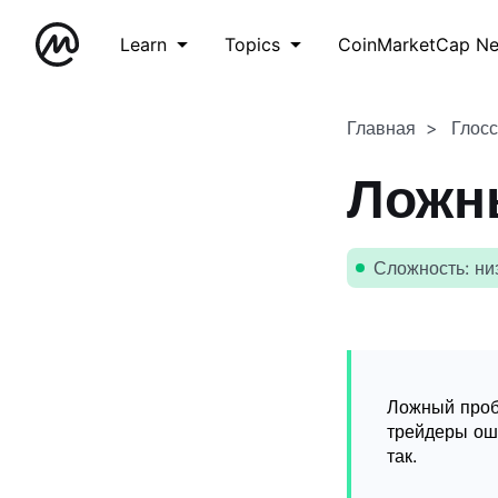
Learn
Topics
CoinMarketCap N
Главная
Глос
Ложн
Сложность: ни
Ложный проб
трейдеры оши
так.