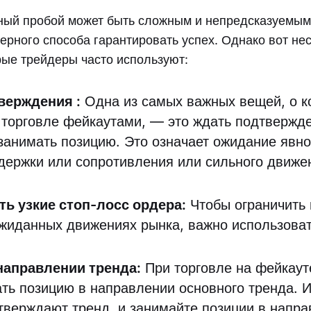
ный пробой может быть сложным и непредсказуемым
ерного способа гарантировать успех. Однако вот не
рые трейдеры часто используют:
тверждения
:
Одна из самых важных вещей, о к
 торговле фейкаутами, — это ждать подтвержде
занимать позицию. Это означает ожидание явно
держки или сопротивления или сильного движе
ь узкие стоп-лосс ордера:
Чтобы ограничить 
ожиданных движениях рынка, важно использоват
.
направлении тренда:
При торговле на фейкаут
ать позицию в направлении основного тренда. 
тверждают тренд, и занимайте позиции в напра