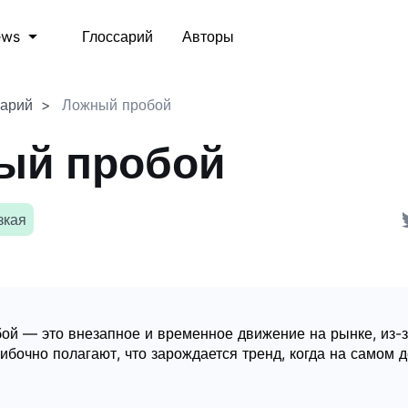
Глоссарий
Авторы
ews
сарий
Ложный пробой
ый пробой
зкая
ой — это внезапное и временное движение на рынке, из-з
бочно полагают, что зарождается тренд, когда на самом д