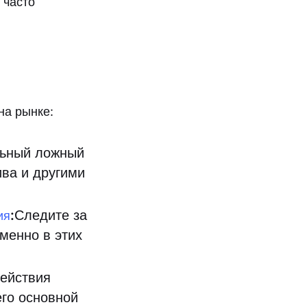
 часто
на рынке:
льный ложный
ва и другими
:
Следите за
ия
менно в этих
ействия
его основной