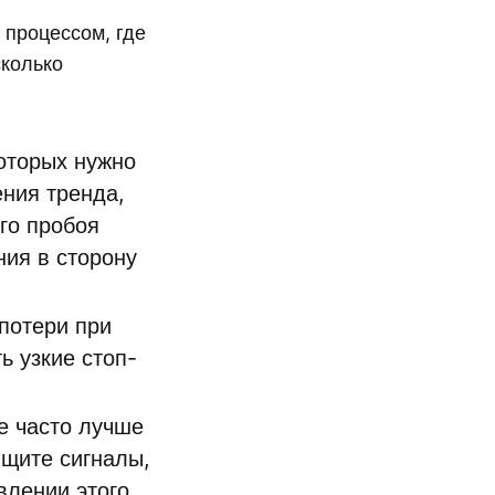
 процессом, где
сколько
оторых нужно
ния тренда,
го пробоя
ния в сторону
потери при
ь узкие стоп-
е часто лучше
Ищите сигналы,
влении этого