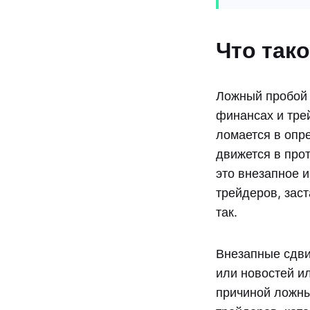
Что так
Ложный пробой 
финансах и трей
ломается в опр
движется в про
это внезапное 
трейдеров, заст
так.
Внезапные сдви
или новостей и
причиной ложны