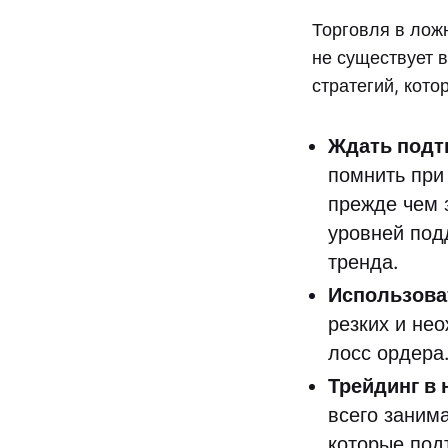
Торговля в лож
не существует в
стратегий, кото
Ждать под
помнить при
прежде чем 
уровней под
тренда.
Использоват
резких и не
лосс ордера
Трейдинг в 
всего заним
которые под