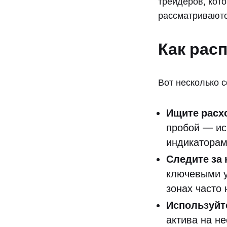
трейдеров, кот
рассматриваютс
Как рас
Вот несколько 
Ищите расх
пробой — ис
индикаторам
Следите за
ключевыми у
зонах часто
Используйт
актива на н