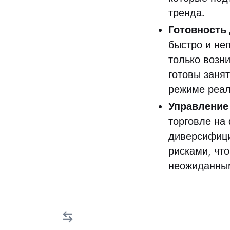
тренда.
Готовность
быстро и не
только возн
готовы заня
режиме реал
Управление
торговле на
диверсифици
рисками, чт
неожиданны