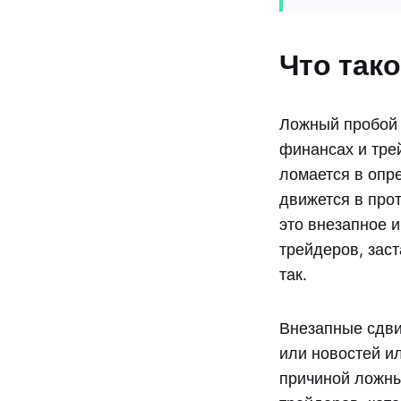
Что так
Ложный пробой 
финансах и трей
ломается в опр
движется в про
это внезапное 
трейдеров, заст
так.
Внезапные сдви
или новостей и
причиной ложны