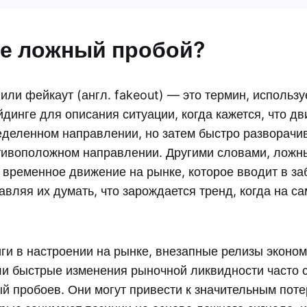
ое ложный пробой?
или фейкаут (англ. fakeout) — это термин, использ
динге для описания ситуации, когда кажется, что д
еделенном направлении, но затем быстро разворачи
тивоположном направлении. Другими словами, ложн
и временное движение на рынке, которое вводит в з
авляя их думать, что зарождается тренд, когда на с
ги в настроении на рынке, внезапные релизы эконо
ли быстрые изменения рыночной ликвидности часто 
й пробоев. Они могут привести к значительным пот