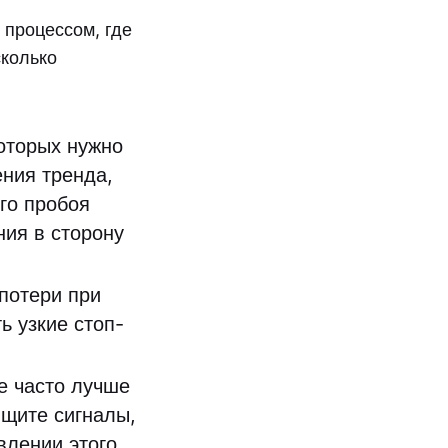
 процессом, где
сколько
оторых нужно
ния тренда,
го пробоя
ния в сторону
потери при
ь узкие стоп-
е часто лучше
Ищите сигналы,
влении этого