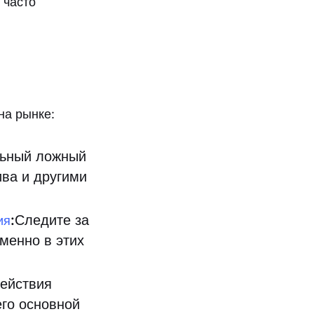
 часто
на рынке:
льный ложный
ва и другими
:
Следите за
ия
менно в этих
ействия
его основной