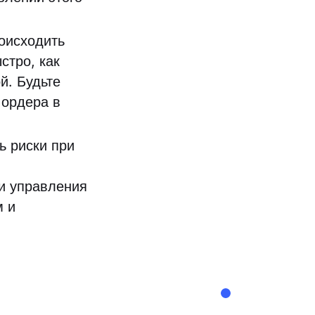
оисходить
стро, как
й. Будьте
 ордера в
ь риски при
ии управления
м и