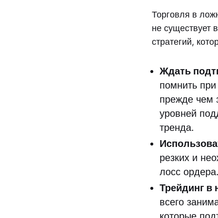
Торговля в лож
не существует в
стратегий, кото
Ждать под
помнить при
прежде чем 
уровней под
тренда.
Использоват
резких и не
лосс ордера
Трейдинг в 
всего заним
которые под