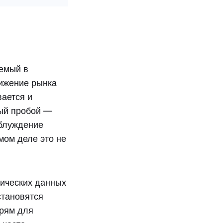
уемый в
вижение рынка
вается и
ый пробой —
аблуждение
амом деле это не
мических данных
становятся
ерям для