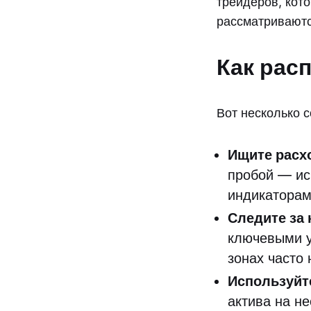
трейдеров, кот
рассматриваютс
Как рас
Вот несколько 
Ищите расх
пробой — ис
индикаторам
Следите за
ключевыми у
зонах часто
Используйт
актива на н