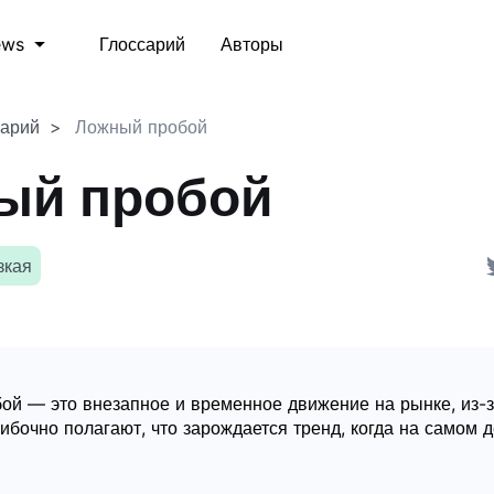
Глоссарий
Авторы
ews
сарий
Ложный пробой
ый пробой
зкая
ой — это внезапное и временное движение на рынке, из-з
бочно полагают, что зарождается тренд, когда на самом д