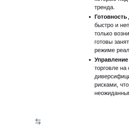
тренда.
Готовность
быстро и не
только возн
готовы заня
режиме реал
Управление
торговле на
диверсифици
рисками, чт
неожиданны