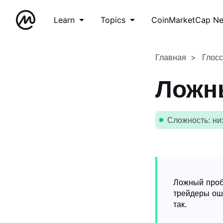
Learn
Topics
CoinMarketCap N
Главная
Глос
Ложн
Сложность: ни
Ложный проб
трейдеры оши
так.