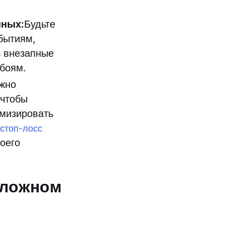
нных:
Будьте
бытиям,
ь внезапные
обоям.
жно
 чтобы
имизировать
стоп-лосс
оего
 ложном