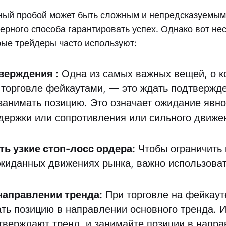
ный пробой может быть сложным и непредсказуемым
ерного способа гарантировать успех. Однако вот не
рые трейдеры часто используют:
тверждения
:
Одна из самых важных вещей, о к
 торговле фейкаутами, — это ждать подтвержде
занимать позицию. Это означает ожидание явно
держки или сопротивления или сильного движе
ь узкие стоп-лосс ордера:
Чтобы ограничить 
ожиданных движениях рынка, важно использоват
.
направлении тренда:
При торговле на фейкаут
ать позицию в направлении основного тренда. 
тверждают тренд, и занимайте позиции в напра