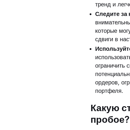
тренд и лег
Следите за
внимательны
которые мог
сдвиги в на
Используйте
использоват
ограничить 
потенциальн
ордеров, ог
портфеля.
Какую с
пробое?