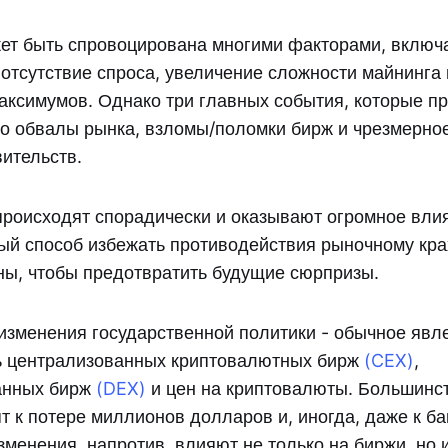
ет быть спровоцирована многими факторами, включ
 отсутствие спроса, увеличение сложности майнинга
аксимумов. Однако три главных события, которые пр
это обвалы рынка, взломы/поломки бирж и чрезмерно
вительств.
роисходят спорадически и оказывают огромное влия
ый способ избежать противодействия рыночному кра
ны, чтобы предотвратить будущие сюрпризы.
изменения государственной политики - обычное яв
ь централизованных криптовалютных бирж
(CEX)
,
анных бирж
(DEX)
и цен на криптовалюты. Большинс
т к потере миллионов долларов и, иногда, даже к ба
менения, напротив, влияют не только на биржи, но 