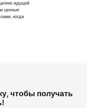
далеко идущей
ак ценные
лами, когда
у, чтобы получать
ь!