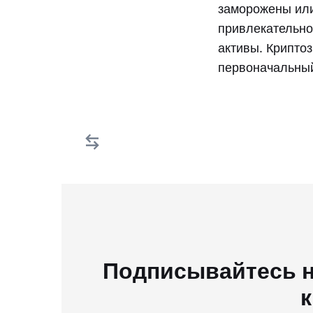
заморожены или
привлекательно
активы. Крипто
первоначальный
Подписывайтесь н
к