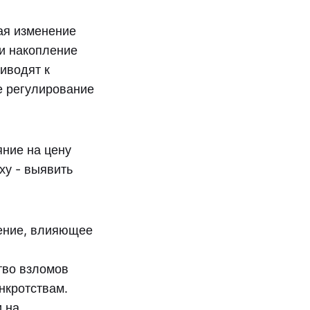
ая изменение
 и накопление
иводят к
е регулирование
ние на цену
ху - выявить
ление, влияющее
тво взломов
нкротствам.
и на