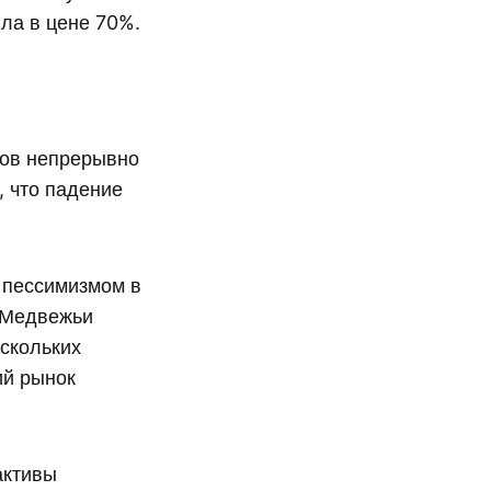
ла в цене 70%.
вов непрерывно
, что падение
 пессимизмом в
. Медвежьи
ескольких
ий рынок
активы