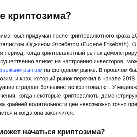
ое криптозима?
зима" был придуман после криптовалютного краха 2
талистом Юджином Этсебетом (Eugene Etsebeth). О
я период, когда криптовалютный рынок демонстриру
о существенно влияет на настроения инвесторов. Мо
двежьим рынком
на фондовом рынке. В прошлом бы
озим, и крах, который рынок пережил в начале 2018 
итуации страдает большинство криптовалют. У медве
чения, когда некоторые криптовалюты демонстрир
за крайней волатильности цен невозможно точно пре
ётся и когда она закончится.
 может начаться криптозима?