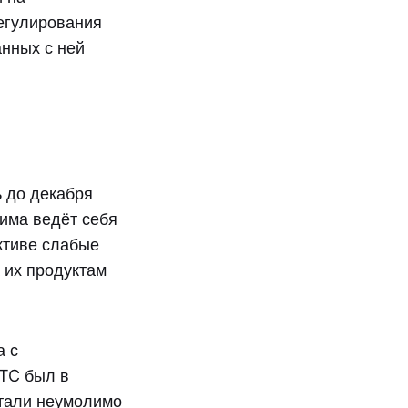
регулирования
нных с ней
 до декабря
зима ведёт себя
ктиве слабые
 их продуктам
а с
TC был в
стали неумолимо