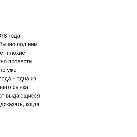
018 года
бычно под ним
ет плохие
жно провести
ло уже
года - одна из
жьего рынка
уют выдающиеся
дсказать, когда