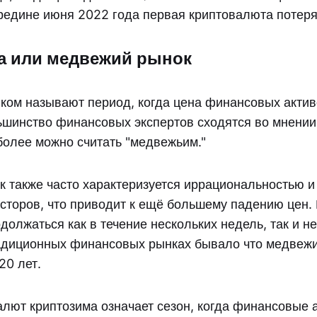
ередине июня 2022 года первая криптовалюта потеря
а или медвежий рынок
ом называют период, когда цена финансовых акти
ьшинство финансовых экспертов сходятся во мнении
более можно считать "медвежьим."
 также часто характеризуется иррациональностью и
сторов, что приводит к ещё большему падению цен
должаться как в течение нескольких недель, так и н
адиционных финансовых рынках бывало что медвеж
20 лет.
алют криптозима означает сезон, когда финансовые 