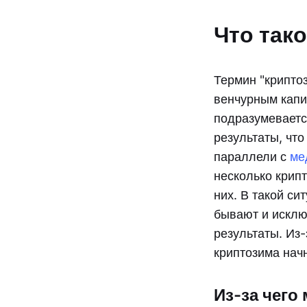
Что так
Термин "крипто
венчурным капи
подразумеваетс
результаты, чт
параллели с
ме
несколько крипт
них. В такой с
бывают и исклю
результаты. Из-
криптозима начн
Из-за чего