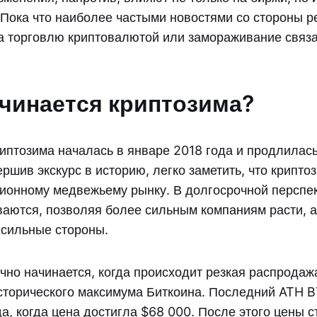
 Пока что наиболее частыми новостями со стороны 
а торговлю криптовалютой или замораживание связа
ачинается криптозима?
птозима началась в январе 2018 года и продлилась
ршив экскурс в историю, легко заметить, что крипто
ионному медвежьему рынку. В долгосрочной перспе
ваются, позволяя более сильным компаниям расти, а
 сильные стороны.
чно начинается, когда происходит резкая распродаж
торического максимума Биткоина. Последний ATH B
да, когда цена достигла $68 000. После этого цены 