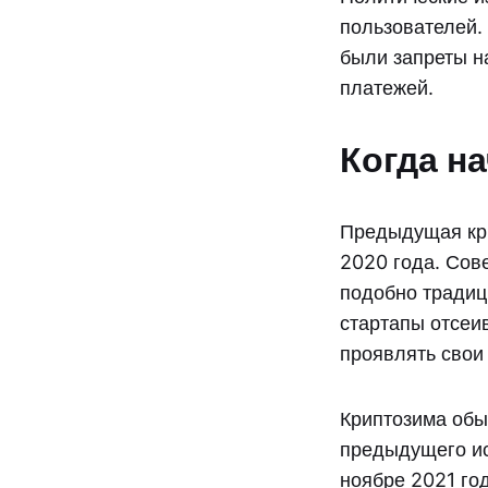
пользователей.
были запреты н
платежей.
Когда н
Предыдущая кри
2020 года. Сове
подобно традиц
стартапы отсеи
проявлять свои
Криптозима обы
предыдущего ис
ноябре 2021 го