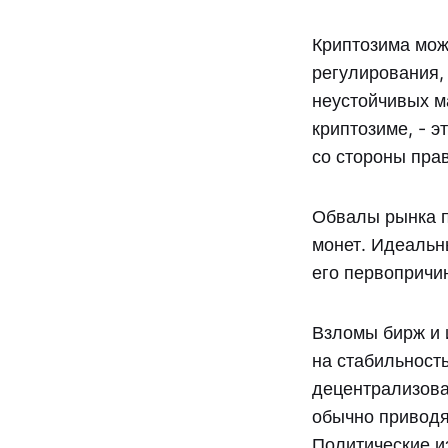
Криптозима мож
регулирования,
неустойчивых м
криптозиме, - 
со стороны пра
Обвалы рынка п
монет. Идеальн
его первопричи
Взломы бирж и 
на стабильност
децентрализов
обычно приводя
Политические из