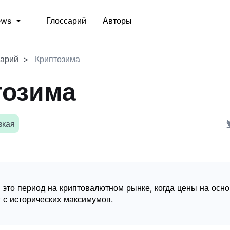
Глоссарий
Авторы
ews
сарий
Криптозима
тозима
зкая
 это период на криптовалютном рынке, когда цены на осн
 с исторических максимумов.