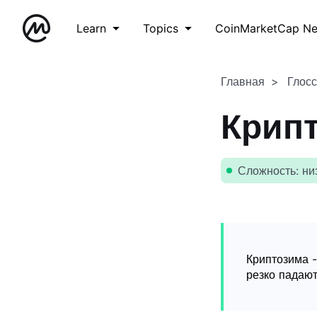
Learn
Topics
CoinMarketCap N
Главная
Глос
Крип
Сложность: ни
Криптозима -
резко падают