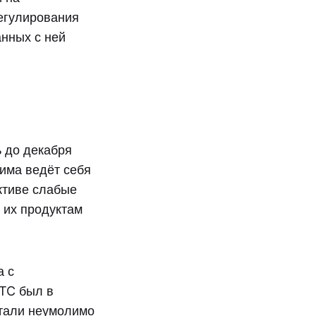
регулирования
нных с ней
 до декабря
зима ведёт себя
ктиве слабые
 их продуктам
а с
TC был в
стали неумолимо