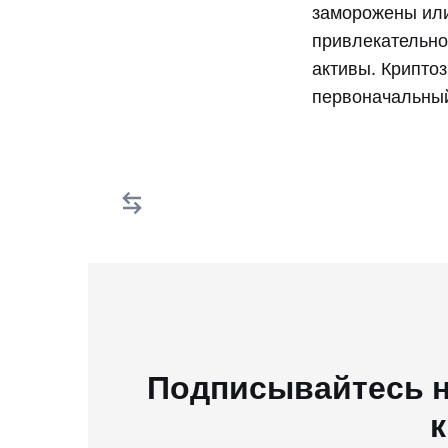
заморожены или
привлекательно
активы. Крипто
первоначальный
Подписывайтесь н
к