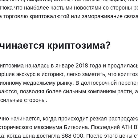
 Пока что наиболее частыми новостями со стороны 
а торговлю криптовалютой или замораживание связа
ачинается криптозима?
птозима началась в январе 2018 года и продлилась
ршив экскурс в историю, легко заметить, что крипто
ионному медвежьему рынку. В долгосрочной перспе
ваются, позволяя более сильным компаниям расти, а
 сильные стороны.
чно начинается, когда происходит резкая распродаж
торического максимума Биткоина. Последний ATH B
да, когда цена достигла $68 000. После этого цены 