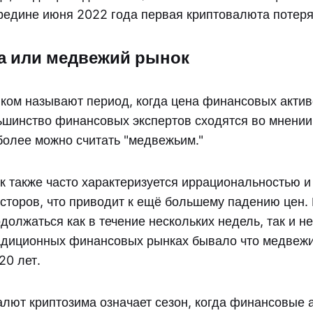
ередине июня 2022 года первая криптовалюта потеря
а или медвежий рынок
ом называют период, когда цена финансовых акти
ьшинство финансовых экспертов сходятся во мнении
более можно считать "медвежьим."
 также часто характеризуется иррациональностью и
сторов, что приводит к ещё большему падению цен
должаться как в течение нескольких недель, так и н
адиционных финансовых рынках бывало что медвеж
20 лет.
алют криптозима означает сезон, когда финансовые 