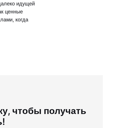
далеко идущей
ак ценные
лами, когда
у, чтобы получать
ь!