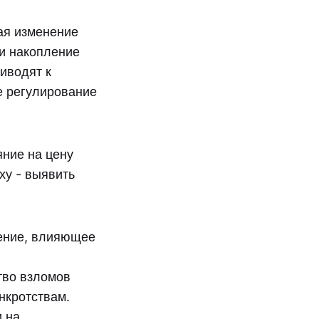
ая изменение
 и накопление
иводят к
е регулирование
ние на цену
ху - выявить
ление, влияющее
тво взломов
нкротствам.
и на