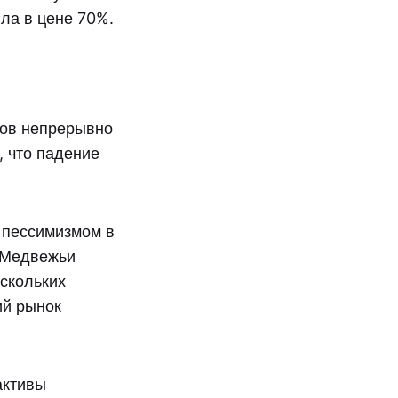
ла в цене 70%.
вов непрерывно
, что падение
 пессимизмом в
. Медвежьи
ескольких
ий рынок
активы