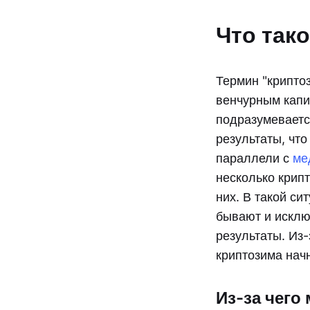
Что так
Термин "крипто
венчурным капи
подразумеваетс
результаты, чт
параллели с
ме
несколько крипт
них. В такой с
бывают и исклю
результаты. Из-
криптозима начн
Из-за чего