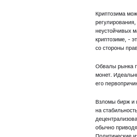
Криптозима мож
регулирования,
неустойчивых м
криптозиме, - 
со стороны пра
Обвалы рынка п
монет. Идеальн
его первопричи
Взломы бирж и 
на стабильност
децентрализов
обычно приводя
Политические из