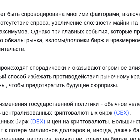
ет быть спровоцирована многими факторами, включ
 отсутствие спроса, увеличение сложности майнинга
аксимумов. Однако три главных события, которые пр
это обвалы рынка, взломы/поломки бирж и чрезмерно
вительств.
роисходят спорадически и оказывают огромное влия
ый способ избежать противодействия рыночному кра
ны, чтобы предотвратить будущие сюрпризы.
изменения государственной политики - обычное яв
ь централизованных криптовалютных бирж
(CEX)
,
анных бирж
(DEX)
и цен на криптовалюты. Большинс
т к потере миллионов долларов и, иногда, даже к ба
менения, напротив, влияют не только на биржи, но 