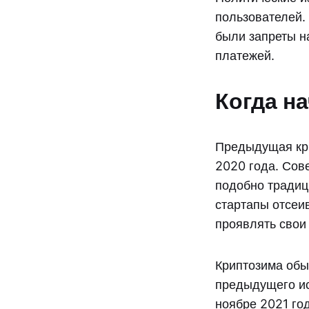
пользователей.
были запреты н
платежей.
Когда н
Предыдущая кри
2020 года. Сове
подобно традиц
стартапы отсеи
проявлять свои
Криптозима обы
предыдущего ис
ноябре 2021 го