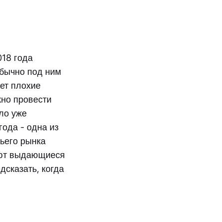
018 года
бычно под ним
ет плохие
жно провести
ло уже
года - одна из
жьего рынка
уют выдающиеся
дсказать, когда