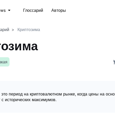
Глоссарий
Авторы
ews
сарий
Криптозима
тозима
зкая
 это период на криптовалютном рынке, когда цены на осн
 с исторических максимумов.