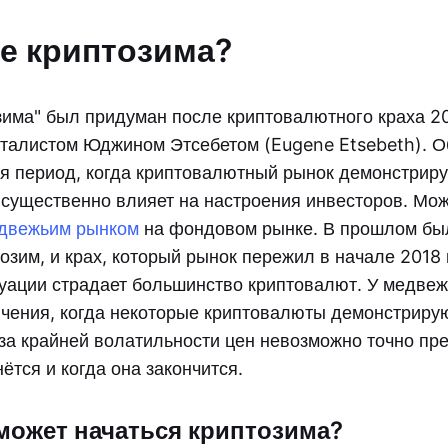
ое криптозима?
зима" был придуман после криптовалютного краха 2
талистом Юджином Этсебетом (Eugene Etsebeth). О
я период, когда криптовалютный рынок демонстриру
о существенно влияет на настроения инвесторов. Мо
двежьим рынком
на фондовом рынке. В прошлом бы
озим, и крах, который рынок пережил в начале 2018 
итуации страдает большинство криптовалют. У медве
чения, когда некоторые криптовалюты демонстрир
за крайней волатильности цен невозможно точно пре
ётся и когда она закончится.
 может начаться криптозима?