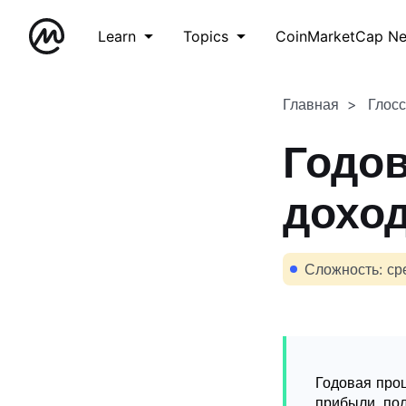
Learn
Topics
CoinMarketCap N
Главная
Глос
Годов
доход
Сложность: ср
Годовая проц
прибыли, пол