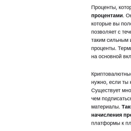
Проценты, кото
процентами
. О
которые вы поло
позволяет с те
таким сильным 
проценты. Терм
на основной вк
Криптовалютные
нужно, если ты 
Существует мно
чем подписаться
материалы.
Так
начисления пр
платформы к п