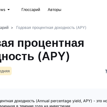
Глоссарий
Авторы
ews
сарий
Годовая процентная доходность (APY)
ая процентная
ность (APY)
едняя
ентная доходность (Annual percentage yield, APY) - это н
ученная в течение года на инвестиции.