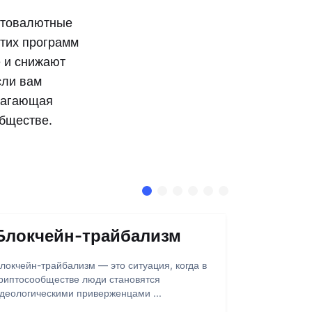
птовалютные
этих программ
 и снижают
сли вам
лагающая
обществе.
Блокчейн-трайбализм
Абстра
локчейн-трайбализм — это ситуация, когда в
Абстракция 
риптосообществе люди становятся
взаимодейст
деологическими приверженцами ...
через кастом