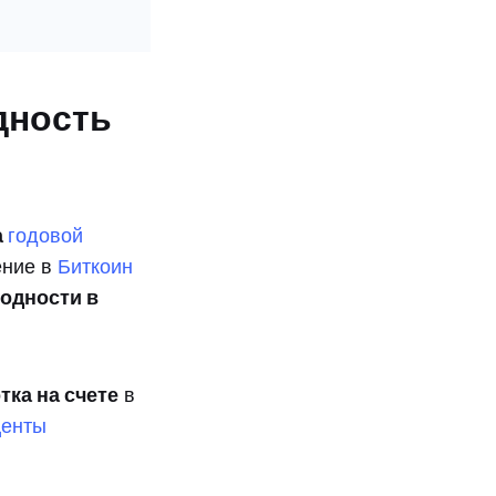
дность
а
годовой
ение в
Биткоин
одности в
тка на счете
в
центы