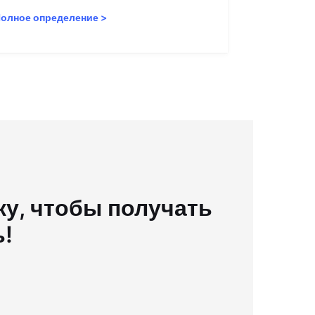
олное определение
>
Полное опр
у, чтобы получать
ь!