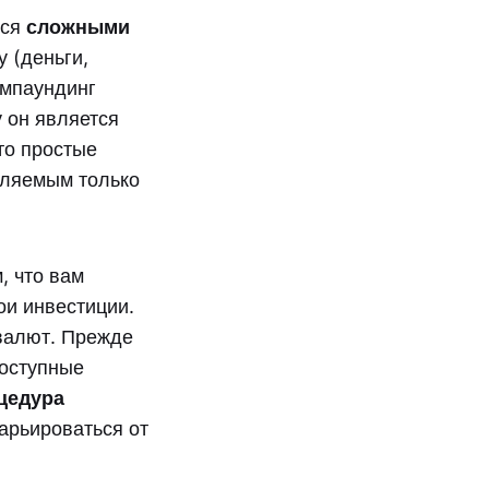
тся
сложными
у (деньги,
омпаундинг
 он является
то простые
сляемым только
, что вам
ои инвестиции.
валют. Прежде
доступные
оцедура
варьироваться от