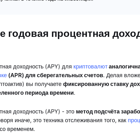
ое годовая процентная дохо
тная доходность (APY) для
криптовалют
аналогичн
вке
(APR) для сберегательных счетов
. Делая влож
иптоактив) вы получаете
фиксированную ставку дох
еленного периода времени
.
тная доходность (APY) - это
метод подсчёта зарабо
оворя иначе, это техника отслеживания того, как
про
со временем.