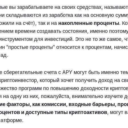
рые вы зарабатываете на своих средствах, называю
ни складываются из заработка как на основную сумм
жили на счёт), так и на
накопленные проценты
. К
чением времени создавать состояния, именно поэтому
инструментом для инвестиций. Это не то же самое, ч
ин "простые проценты" относится к процентам, начи
лад.
 сберегательные счета с APY могут быть именно тем
криптоинвестор, который хочет получить доход на св
жество программ по повышению доходности крипто
 на одну из них, пожалуйста, внимательно изучите 
ие факторы, как комиссии, входные барьеры, пр
оцентов и доступные типы криптоактивов
, могут 
латформе.