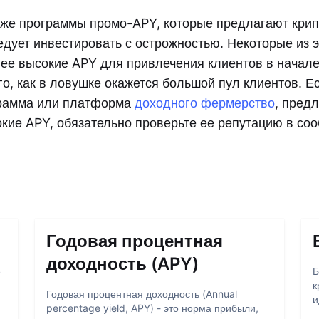
же программы промо-APY, которые предлагают кри
ледует инвестировать с острожностью. Некоторые из 
ее высокие APY для привлечения клиентов в начале
го, как в ловушке окажется большой пул клиентов. Е
грамма или платформа
доходного фермерство
, пред
кие APY, обязательно проверьте ее репутацию в со
Годовая процентная
доходность (APY)
е
Б
к
Годовая процентная доходность (Annual
и
percentage yield, APY) - это норма прибыли,