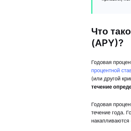
Что так
(APY)?
Годовая процен
процентной ста
(или другой кр
течение опред
Годовая процен
течение года. Г
накапливаются 