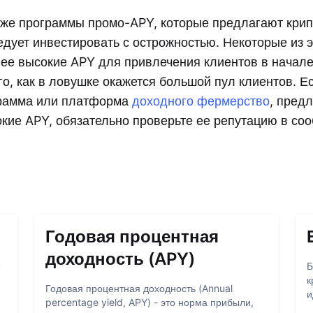
же программы промо-APY, которые предлагают кри
ледует инвестировать с острожностью. Некоторые из 
ее высокие APY для привлечения клиентов в начале
го, как в ловушке окажется большой пул клиентов. Е
грамма или платформа
доходного фермерство
, пред
кие APY, обязательно проверьте ее репутацию в со
Годовая процентная
доходность (APY)
е
Б
к
Годовая процентная доходность (Annual
и
percentage yield, APY) - это норма прибыли,