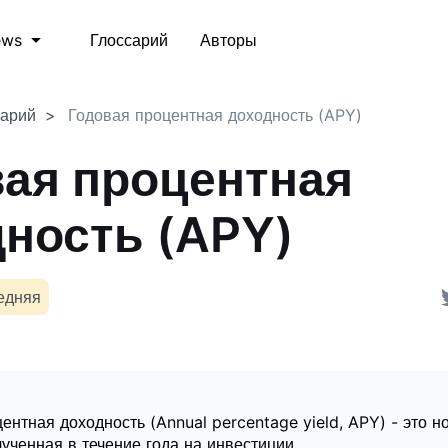
Глоссарий
Авторы
ews
сарий
Годовая процентная доходность (APY)
ая процентная
ность (APY)
едняя
ентная доходность (Annual percentage yield, APY) - это н
ученная в течение года на инвестиции.