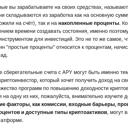
рые вы зарабатываете на своих средствах, называю
ни складываются из заработка как на основную сумм
жили на счёт), так и на
накопленные проценты
. К
чением времени создавать состояния, именно поэтому
инструментом для инвестиций. Это не то же самое, ч
ин "простые проценты" относится к процентам, начи
лад.
 сберегательные счета с APY могут быть именно тем
криптоинвестор, который хочет получить доход на св
жество программ по повышению доходности крипто
 на одну из них, пожалуйста, внимательно изучите 
ие факторы, как комиссии, входные барьеры, пр
оцентов и доступные типы криптоактивов
, могут 
латформе.