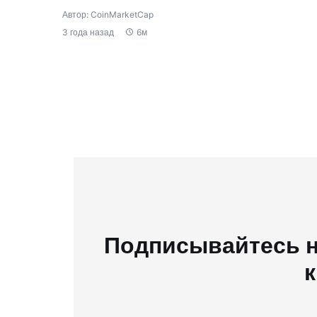
Автор: CoinMarketCap
3 года назад
6м
Подписывайтесь н
к