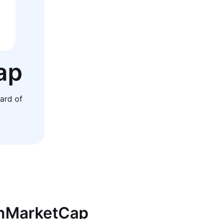
ap
ard of
inMarketCap