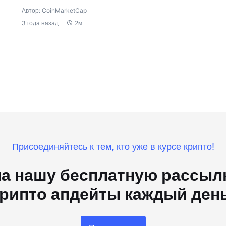
Автор: CoinMarketCap
3 года назад
2м
Присоединяйтесь к тем, кто уже в курсе крипто!
а нашу бесплатную рассылк
рипто апдейты каждый ден