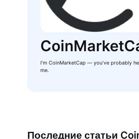
CoinMarketC
I'm CoinMarketCap — you've probably he
me.
Последние статьи Co