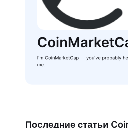
CoinMarketC
I'm CoinMarketCap — you've probably he
me.
Последние статьи Co