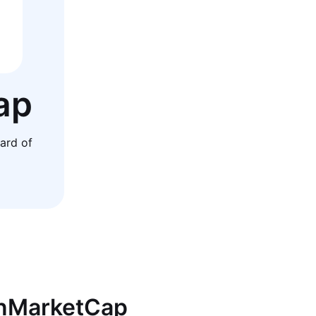
ap
ard of
inMarketCap