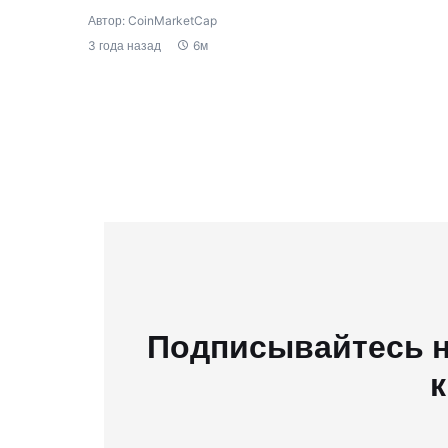
Автор: CoinMarketCap
3 года назад
6м
Подписывайтесь н
к