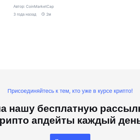
Автор: CoinMarketCap
3 года назад
2м
Присоединяйтесь к тем, кто уже в курсе крипто!
а нашу бесплатную рассылк
рипто апдейты каждый ден