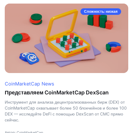
Сложность: низкая
CoinMarketCap News
Представляем CoinMarketCap DexScan
Инструмент для анализа децентрализованных бирж (DEX) от
CoinMarketCap охватывает более 50 блокчейнов и более 100
DEX — исследуйте DeFi с помощью DexScan от CMC прямо
сейчас.
Автор: CoinMarketCap