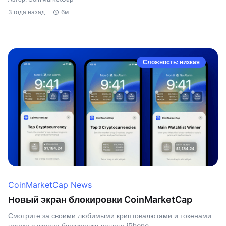
3 года назад
6м
Сложность: низкая
CoinMarketCap News
Новый экран блокировки CoinMarketCap
Смотрите за своими любимыми криптовалютами и токенами
прямо с экрана блокировки вашего iPhone.