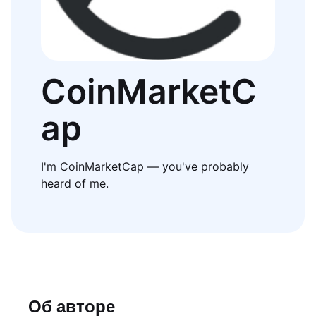
CoinMarketC
ap
I'm CoinMarketCap — you've probably
heard of me.
Об авторе