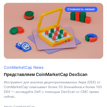
Сложность: низкая
CoinMarketCap News
Представляем CoinMarketCap DexScan
Инструмент для анализа децентрализованных бирж (DEX) от
CoinMarketCap охватывает более 50 блокчейнов и более 100
DEX — исследуйте DeFi с помощью DexScan от CMC прямо
сейчас.
Автор: CoinMarketCap