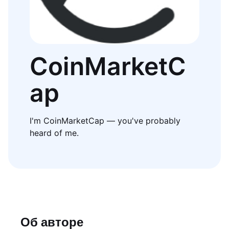
CoinMarketC
ap
I'm CoinMarketCap — you've probably
heard of me.
Об авторе