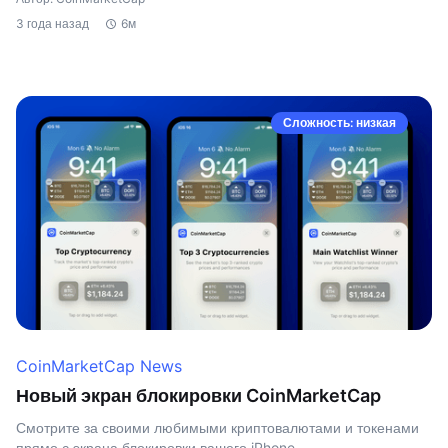
3 года назад
6м
Сложность: низкая
CoinMarketCap News
Новый экран блокировки CoinMarketCap
Смотрите за своими любимыми криптовалютами и токенами
прямо с экрана блокировки вашего iPhone.