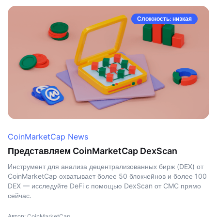
Сложность: низкая
CoinMarketCap News
Представляем CoinMarketCap DexScan
Инструмент для анализа децентрализованных бирж (DEX) от
CoinMarketCap охватывает более 50 блокчейнов и более 100
DEX — исследуйте DeFi с помощью DexScan от CMC прямо
сейчас.
Автор: CoinMarketCap