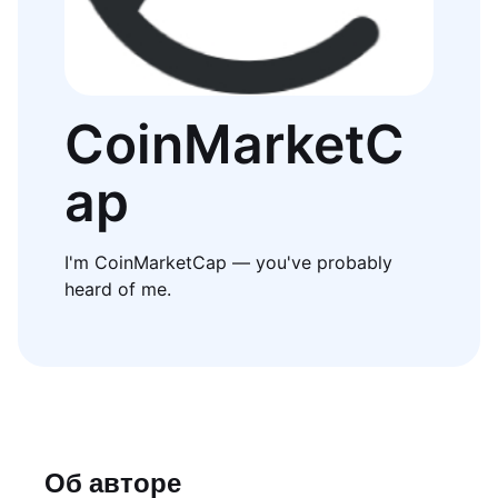
CoinMarketC
ap
I'm CoinMarketCap — you've probably
heard of me.
Об авторе