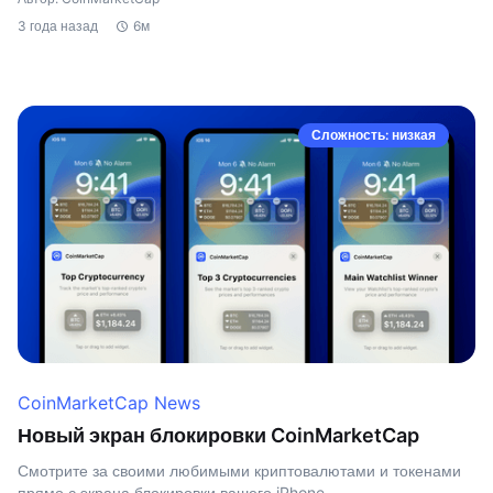
3 года назад
6м
Сложность: низкая
CoinMarketCap News
Новый экран блокировки CoinMarketCap
Смотрите за своими любимыми криптовалютами и токенами
прямо с экрана блокировки вашего iPhone.