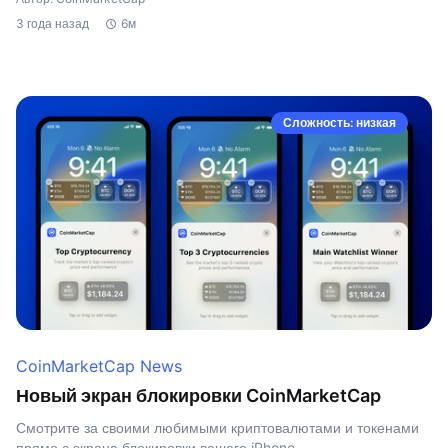
3 года назад
6м
Сложность: низкая
CoinMarketCap News
Новый экран блокировки CoinMarketCap
Смотрите за своими любимыми криптовалютами и токенами
прямо с экрана блокировки вашего iPhone.