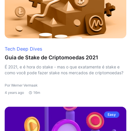
Tech Deep Dives
Guia de Stake de Criptomoedas 2021
É 2021, e é hora do stake - mas o que exatamente é stake e
como você pode fazer stake nos mercados de criptomoedas?
Por Werner Vermaak
4 years ago
16m
Easy