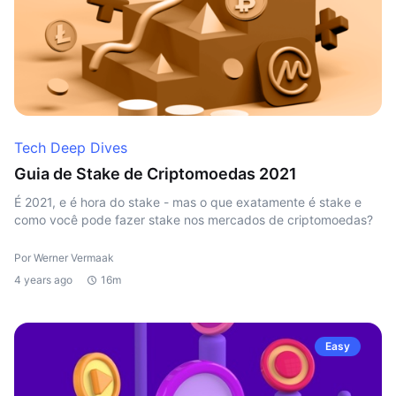
Tech Deep Dives
Guia de Stake de Criptomoedas 2021
É 2021, e é hora do stake - mas o que exatamente é stake e
como você pode fazer stake nos mercados de criptomoedas?
Por Werner Vermaak
4 years ago
16m
Easy