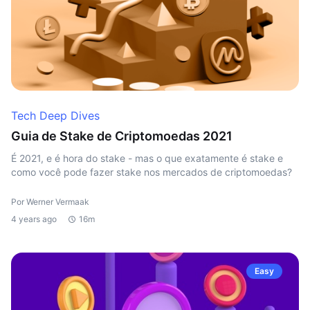
Tech Deep Dives
Guia de Stake de Criptomoedas 2021
É 2021, e é hora do stake - mas o que exatamente é stake e
como você pode fazer stake nos mercados de criptomoedas?
Por Werner Vermaak
4 years ago
16m
Easy