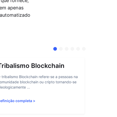
 que fornece,
tem apenas
 automatizado
Tribalismo Blockchain
Abstra
 tribalismo Blockchain refere-se a pessoas na
A abstração 
omunidade blockchain ou cripto tornando-se
interação do
deologicamente ...
personalizan
efinição completa
>
Definição c