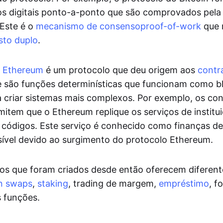
s digitais ponto-a-ponto que são comprovados pela
Este é o
mecanismo de consenso
proof-of-work
que 
sto duplo
.
o
Ethereum
é um protocolo que deu origem aos
contr
e são funções determinísticas que funcionam como b
 criar sistemas mais complexos. Por exemplo, os con
mitem que o Ethereum replique os serviços de institu
ódigos. Este serviço é conhecido como finanças de
ssível devido ao surgimento do protocolo Ethereum.
os que foram criados desde então oferecem diferent
n swaps
,
staking
, trading de margem,
empréstimo
, f
s funções.