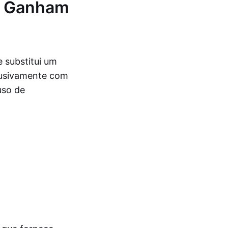
s Ganham
 substitui um
lusivamente com
uso de