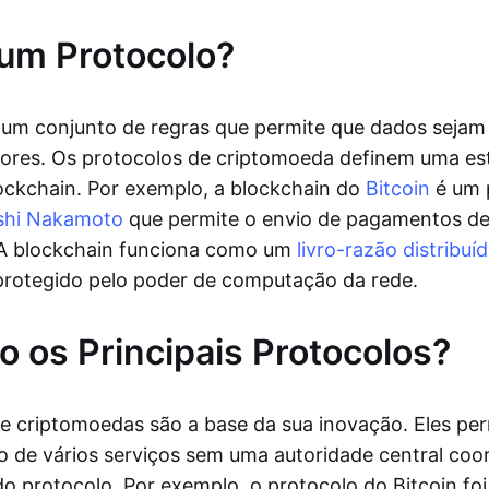
um Protocolo?
 um conjunto de regras que permite que dados sejam
res. Os protocolos de criptomoeda definem uma est
ockchain. Por exemplo, a blockchain do
Bitcoin
é um 
shi Nakamoto
que permite o envio de pagamentos d
 A blockchain funciona como um
livro-razão distribuí
protegido pelo poder de computação da rede.
o os Principais Protocolos?
e criptomoedas são a base da sua inovação. Eles pe
o de vários serviços sem uma autoridade central co
o protocolo. Por exemplo, o protocolo do Bitcoin foi