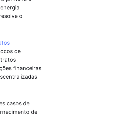
 energia
resolve o
atos
locos de
tratos
ições financeiras
scentralizadas
es casos de
ornecimento de