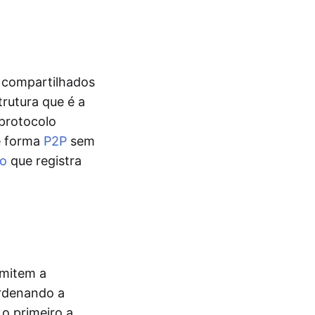
 compartilhados
rutura que é a
protocolo
e forma
P2P
sem
do
que registra
rmitem a
ordenando a
 o primeiro a