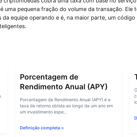
e criptomoedas cobra uma taxa com base no serviço
 é uma pequena fração do volume da transação. Ele 
 da equipe operando e é, na maior parte, um código
teligentes.
Porcentagem de
Rendimento Anual (APY)
O
s
c
Porcentagem de Rendimento Anual (APY) é a
i
taxa de retorno obtida ao longo de um ano em
um investimento espe...
D
Definição completa
>