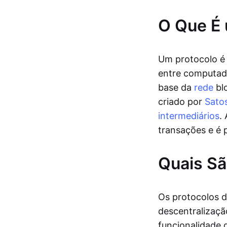
O Que É 
Um protocolo é
entre computado
base da
rede
bl
criado por
Sato
intermediários
.
transações e é 
Quais Sã
Os protocolos d
descentralizaçã
funcionalidade d