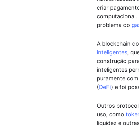
criar pagamento
computacional. 
problema do
ga
A blockchain d
inteligentes
, qu
construção para
inteligentes per
puramente com c
(
DeFi
) e foi po
Outros protocol
uso, como
toke
liquidez e outra