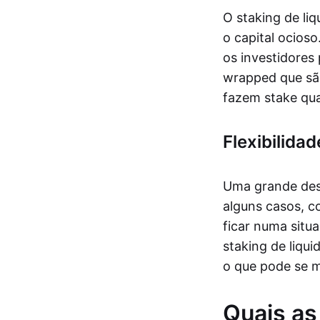
O staking de li
o capital ocios
os investidores
wrapped que são
fazem stake qua
Flexibilidad
Uma grande desv
alguns casos, c
ficar numa situ
staking de liqu
o que pode se m
Quais as