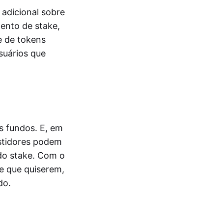
adicional sobre
ento de stake,
e de tokens
suários que
s fundos. E, em
estidores podem
do stake. Com o
re que quiserem,
do.