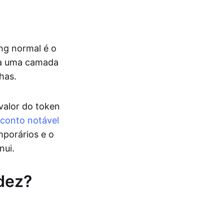
ng normal é o
ca uma camada
has.
 valor do token
conto notável
mporários e o
nui.
dez?