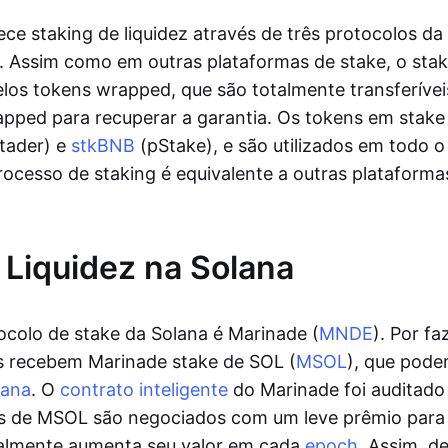
ce staking de liquidez através de três protocolos d
. Assim como em outras plataformas de stake, o sta
los tokens wrapped, que são totalmente transferíve
apped para recuperar a garantia. Os tokens em stak
tader) e
stkBNB
(pStake), e são utilizados em todo 
rocesso de staking é equivalente a outras plataforma
 Liquidez na Solana
tocolo de stake da Solana é Marinade (
MNDE
). Por fa
os recebem Marinade stake de SOL (
MSOL
), que pode
lana
. O
contrato inteligente
do Marinade foi auditado 
s de MSOL são negociados com um leve prêmio para 
lmente aumenta seu valor em cada
epoch
. Assim, d