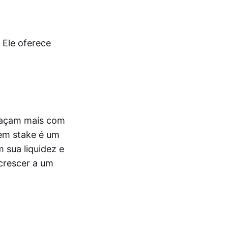
 Ele oferece
 façam mais com
 em stake é um
 sua liquidez e
 crescer a um