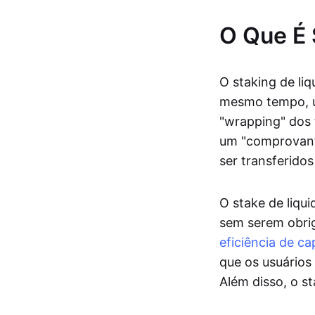
O Que É 
O staking de li
mesmo tempo, u
"wrapping" dos
um "comprovant
ser transferido
O stake de liqu
sem serem obri
eficiência de cap
que os usuários
Além disso, o s