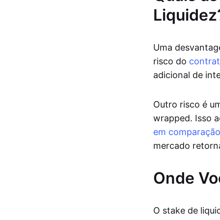
Liquidez
Uma desvantagem
risco do
contrat
adicional de int
Outro risco é um
wrapped. Isso 
em comparação
mercado retorna 
Onde Voc
O stake de liqui