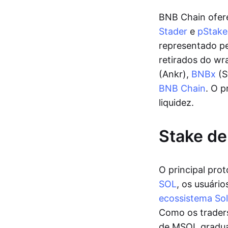
BNB Chain ofere
Stader
e
pStake
representado pe
retirados do wr
(Ankr),
BNBx
(S
BNB Chain
. O p
liquidez.
Stake de
O principal pro
SOL
, os usuári
ecossistema So
Como os trader
de MSOL gradua