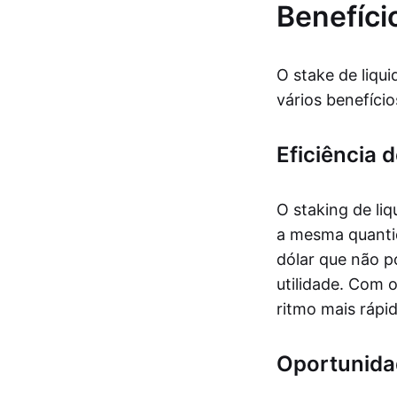
Benefíci
O stake de liqu
vários benefício
Eficiência d
O staking de li
a mesma quantid
dólar que não p
utilidade. Com 
ritmo mais rápi
Oportunida