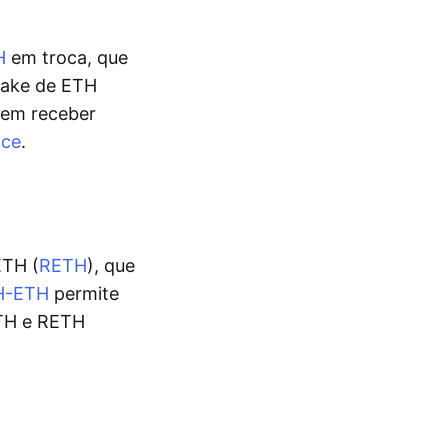
H
em troca, que
stake de ETH
dem receber
nce
.
ETH (
RETH
), que
TH-ETH
permite
ETH e RETH