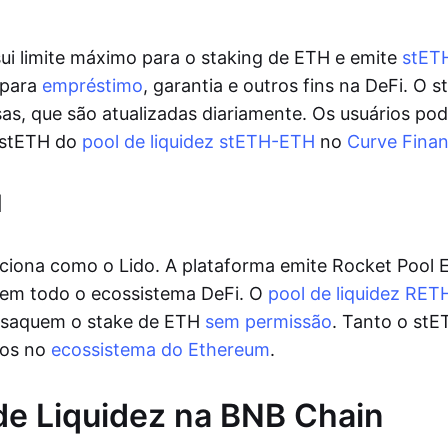
ui limite máximo para o staking de ETH e emite
stET
 para
empréstimo
, garantia e outros fins na DeFi. O 
s, que são atualizadas diariamente. Os usuários po
 stETH do
pool de liquidez stETH-ETH
no
Curve Fina
l
ciona como o Lido. A plataforma emite Rocket Pool 
 em todo o ecossistema DeFi. O
pool de liquidez RE
s saquem o stake de ETH
sem permissão
. Tanto o st
dos no
ecossistema do Ethereum
.
de Liquidez na BNB Chain