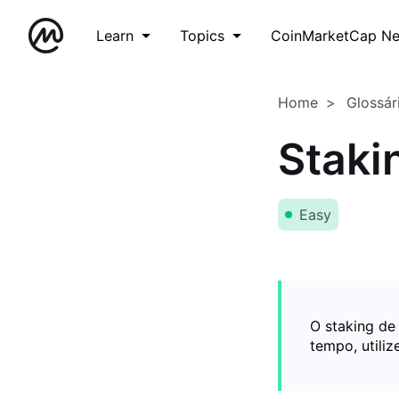
Learn
Topics
CoinMarketCap N
Home
Glossár
Staki
Easy
O staking de
tempo, utili