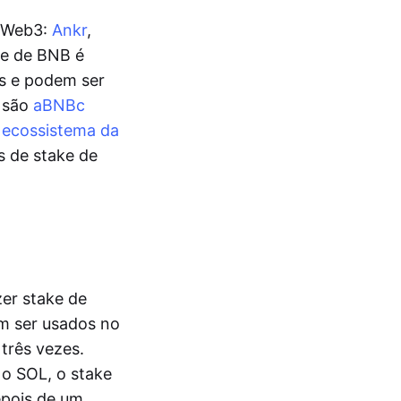
a Web3:
Ankr
,
ke de BNB é
is e podem ser
e são
aBNBc
o
ecossistema da
s de stake de
zer stake de
m ser usados no
três vezes.
o SOL, o stake
epois de um