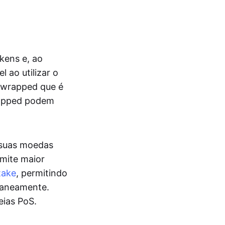
kens e, ao
l ao utilizar o
 wrapped que é
rapped podem
 suas moedas
rmite maior
take
, permitindo
ltaneamente.
eias PoS.