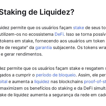
Staking de Liquidez?
quidez permite que os usuários façam
stake
de seus to
tilizem-os no ecossistema
DeFi
. Isso se torna possíve
 tokens em stake, fornecendo aos usuários um token
e de resgate" da
garantia
subjacente. Os tokens w
s e gerar rendimentos.
idez permite que os usuários façam stake e resgatem
gados a cumprir o
período de bloqueio
. Assim, ele pe
ital
e aumenta a
liquidez
nas blockchains
proof-of-s
 maximizem os benefícios do staking e da DeFi simu
take de liquidez aumenta a segurança da rede em cad