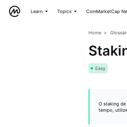
Learn
Topics
CoinMarketCap N
Home
Glossár
Staki
Easy
O staking de
tempo, utili