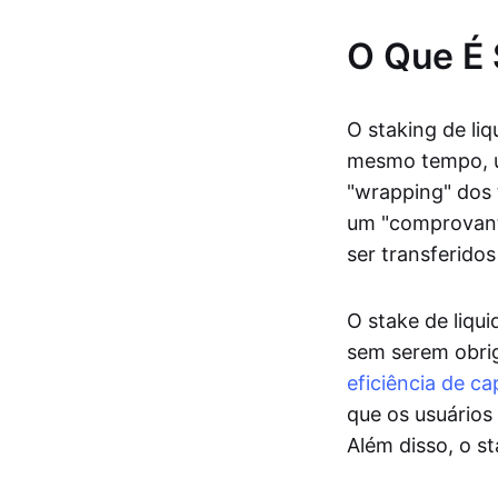
O Que É 
O staking de li
mesmo tempo, u
"wrapping" dos
um "comprovant
ser transferido
O stake de liqu
sem serem obri
eficiência de cap
que os usuários
Além disso, o s