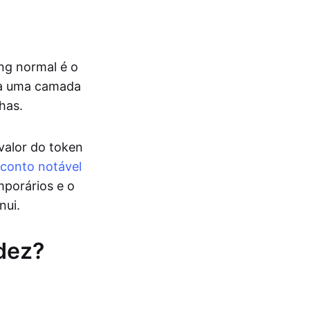
ng normal é o
ca uma camada
has.
 valor do token
conto notável
mporários e o
nui.
dez?