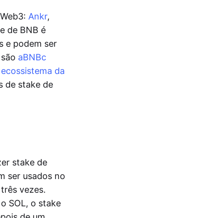
a Web3:
Ankr
,
ke de BNB é
is e podem ser
e são
aBNBc
o
ecossistema da
s de stake de
zer stake de
m ser usados no
três vezes.
o SOL, o stake
epois de um