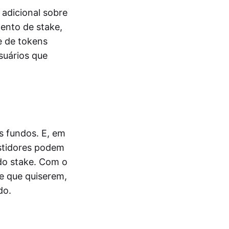
adicional sobre
ento de stake,
e de tokens
suários que
s fundos. E, em
estidores podem
do stake. Com o
re que quiserem,
do.