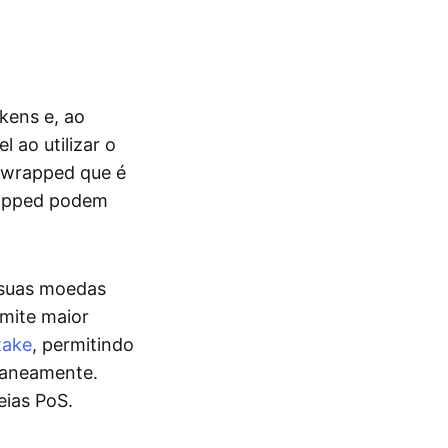
kens e, ao
l ao utilizar o
 wrapped que é
rapped podem
 suas moedas
rmite maior
take
, permitindo
ltaneamente.
eias PoS.