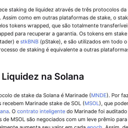
ce staking de liquidez através de três protocolos d
. Assim como em outras plataformas de stake, o sta
los tokens wrapped, que são totalmente transferíve
apped para recuperar a garantia. Os tokens em stak
tader) e
stkBNB
(pStake), e são utilizados em todo 
rocesso de staking é equivalente a outras plataforma
 Liquidez na Solana
tocolo de stake da Solana é Marinade (
MNDE
). Por fa
os recebem Marinade stake de SOL (
MSOL
), que pode
lana
. O
contrato inteligente
do Marinade foi auditado 
s de MSOL são negociados com um leve prêmio para 
lmente aumenta seu valor em cada
epoch
. Assim, d