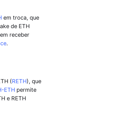
H
em troca, que
stake de ETH
dem receber
nce
.
ETH (
RETH
), que
TH-ETH
permite
ETH e RETH