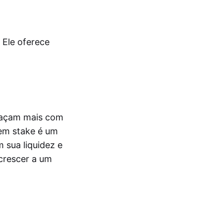
 Ele oferece
 façam mais com
 em stake é um
 sua liquidez e
 crescer a um