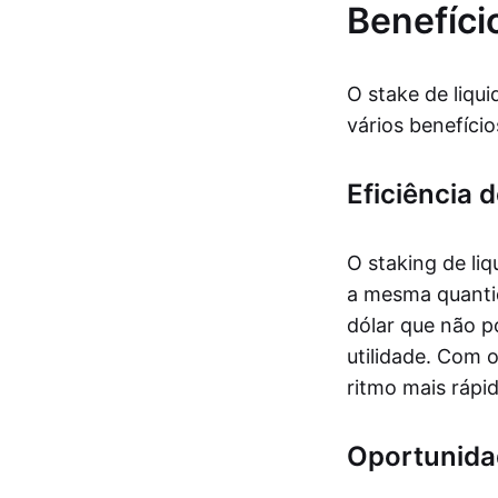
Benefíci
O stake de liqu
vários benefício
Eficiência d
O staking de li
a mesma quantid
dólar que não p
utilidade. Com 
ritmo mais rápi
Oportunida