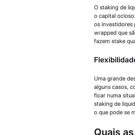
O staking de li
o capital ocios
os investidores
wrapped que são
fazem stake qua
Flexibilidad
Uma grande desv
alguns casos, c
ficar numa situ
staking de liqu
o que pode se m
Quais as