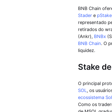
BNB Chain ofere
Stader
e
pStake
representado pe
retirados do wr
(Ankr),
BNBx
(S
BNB Chain
. O p
liquidez.
Stake de
O principal pro
SOL
, os usuári
ecossistema So
Como os trader
de MSOL gradua