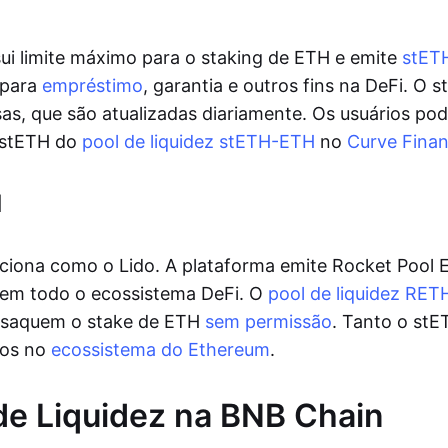
ui limite máximo para o staking de ETH e emite
stET
 para
empréstimo
, garantia e outros fins na DeFi. O 
s, que são atualizadas diariamente. Os usuários po
 stETH do
pool de liquidez stETH-ETH
no
Curve Fina
l
ciona como o Lido. A plataforma emite Rocket Pool 
 em todo o ecossistema DeFi. O
pool de liquidez RE
s saquem o stake de ETH
sem permissão
. Tanto o st
dos no
ecossistema do Ethereum
.
de Liquidez na BNB Chain