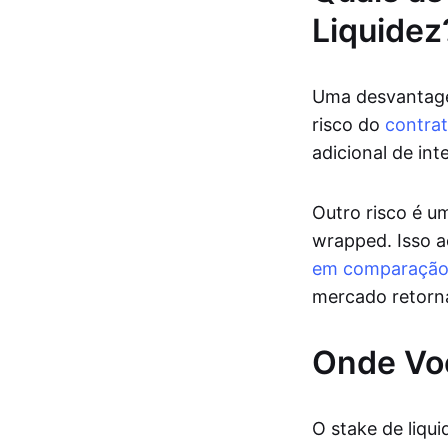
Liquidez
Uma desvantagem
risco do
contrat
adicional de int
Outro risco é um
wrapped. Isso 
em comparação
mercado retorna 
Onde Voc
O stake de liqui