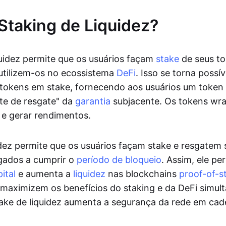
Staking de Liquidez?
quidez permite que os usuários façam
stake
de seus to
tilizem-os no ecossistema
DeFi
. Isso se torna possíve
 tokens em stake, fornecendo aos usuários um token
e de resgate" da
garantia
subjacente. Os tokens w
s e gerar rendimentos.
idez permite que os usuários façam stake e resgatem
gados a cumprir o
período de bloqueio
. Assim, ele pe
ital
e aumenta a
liquidez
nas blockchains
proof-of-s
 maximizem os benefícios do staking e da DeFi simu
take de liquidez aumenta a segurança da rede em cad