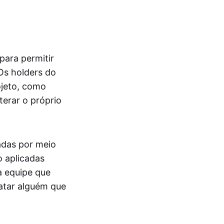
para permitir
Os holders do
ojeto, como
terar o próprio
adas por meio
 aplicadas
a equipe que
atar alguém que