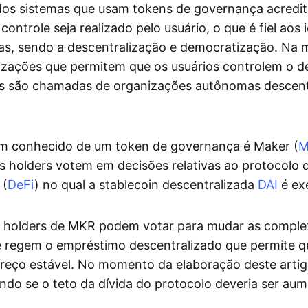
dos sistemas que usam tokens de governança acredit
ontrole seja realizado pelo usuário, o que é fiel aos i
s, sendo a descentralização e democratização. Na m
izações que permitem que os usuários controlem o 
as são chamadas de organizações autônomas descent
 conhecido de um token de governança é Maker (
M
s holders votem em decisões relativas ao protocolo 
 (
DeFi
) no qual a stablecoin descentralizada
DAI
é ex
s holders de MKR podem votar para mudar as comple
 regem o empréstimo descentralizado que permite q
eço estável. No momento da elaboração deste artigo
do se o teto da dívida do protocolo deveria ser au