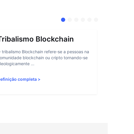
Tribalismo Blockchain
Abstra
 tribalismo Blockchain refere-se a pessoas na
A abstração 
omunidade blockchain ou cripto tornando-se
interação do
deologicamente ...
personalizan
efinição completa
>
Definição c