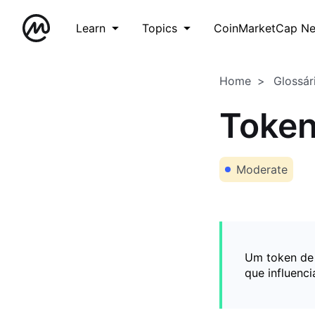
Learn
Topics
CoinMarketCap N
Home
Glossár
Token
Moderate
Um token de 
que influenc