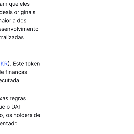
am que eles
deais originais
aioria dos
desenvolvimento
ralizadas
KR
). Este token
de finanças
ecutada.
xas regras
ue o DAI
, os holders de
mentado.