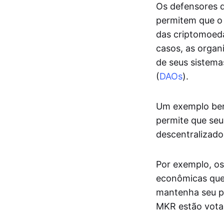
Os defensores 
permitem que o c
das criptomoeda
casos, as organ
de seus sistem
(
DAOs
).
Um exemplo bem
permite que seu
descentralizado
Por exemplo, o
econômicas que
mantenha seu pr
MKR estão votan