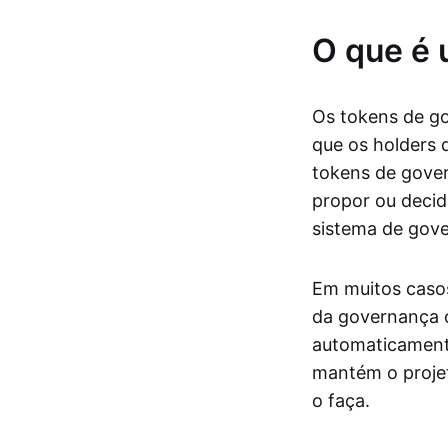
O que é 
Os tokens de go
que os holders 
tokens de gover
propor ou decid
sistema de gov
Em muitos casos
da governança 
automaticamente
mantém o projet
o faça.