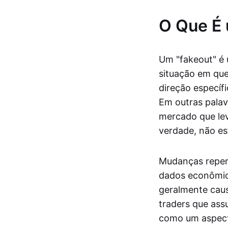
O Que É
Um "fakeout" é
situação em qu
direção específ
Em outras pala
mercado que lev
verdade, não es
Mudanças repen
dados econômico
geralmente caus
traders que ass
como um aspect