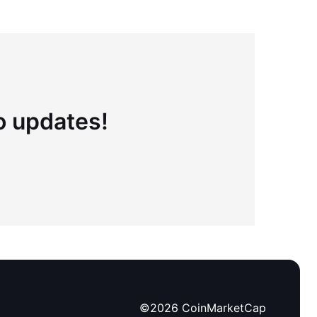
to updates!
©
2026
CoinMarketCap