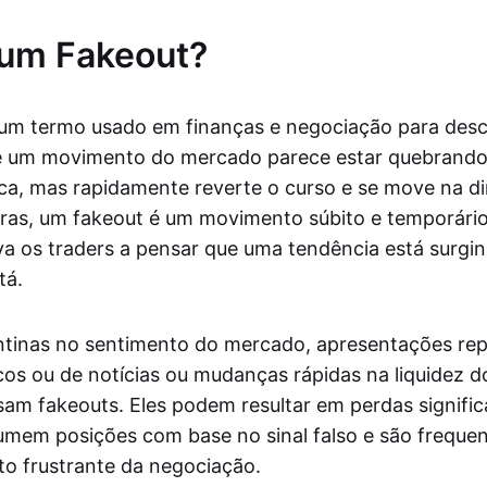
 um Fakeout?
 um termo usado em finanças e negociação para des
e um movimento do mercado parece estar quebrand
ica, mas rapidamente reverte o curso e se move na d
vras, um fakeout é um movimento súbito e temporár
a os traders a pensar que uma tendência está surgi
tá.
tinas no sentimento do mercado, apresentações rep
s ou de notícias ou mudanças rápidas na liquidez 
am fakeouts. Eles podem resultar em perdas signific
umem posições com base no sinal falso e são freque
o frustrante da negociação.