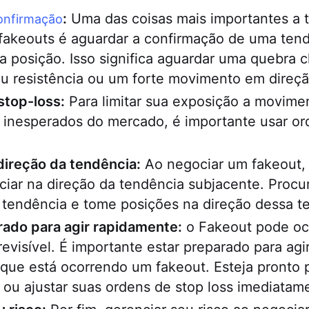
:
Uma das coisas mais importantes a 
onfirmação
fakeouts é aguardar a confirmação de uma ten
 posição. Isso significa aguardar uma quebra cl
u resistência ou um forte movimento em direçã
stop-loss:
Para limitar sua exposição a movime
 inesperados do mercado, é importante usar ord
direção da tendência:
Ao negociar um fakeout,
iar na direção da tendência subjacente. Procur
 tendência e tome posições na direção dessa t
rado para agir rapidamente:
o Fakeout pode oc
revisível. É importante estar preparado para ag
 que está ocorrendo um fakeout. Esteja pronto 
ou ajustar suas ordens de stop loss imediatam