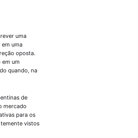
crever uma
o em uma
ireção oposta.
io em um
ndo quando, na
entinas de
do mercado
ativas para os
ntemente vistos