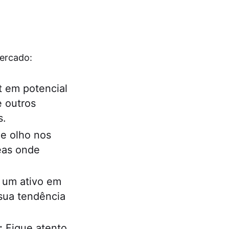
mercado:
 em potencial
e outros
s.
e olho nos
reas onde
 um ativo em
sua tendência
:
Fique atento