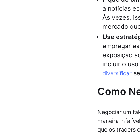
a notícias 
Às vezes, i
mercado que
Use estraté
empregar est
exposição ao
incluir o us
se
diversificar
Como Ne
Negociar um fak
maneira infalíve
que os traders 