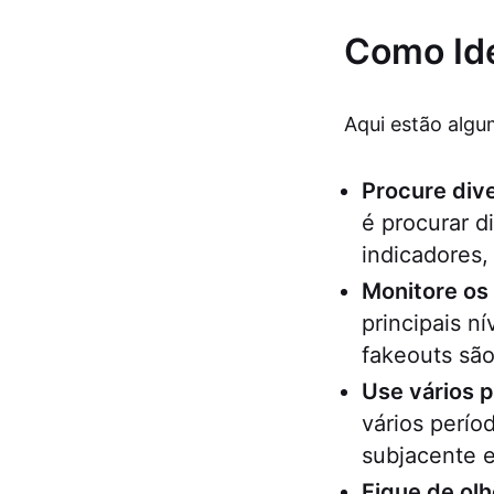
Como Ide
Aqui estão algu
Procure div
é procurar d
indicadores
Monitore os 
principais n
fakeouts são
Use vários 
vários perío
subjacente e
Fique de ol