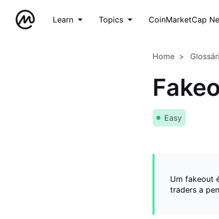
Learn
Topics
CoinMarketCap N
Home
Glossár
Fakeo
Easy
Um fakeout 
traders a pe