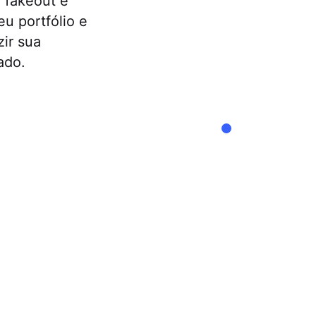
r fakeout é
eu portfólio e
zir sua
ado.