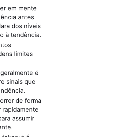
ter em mente
dência antes
ara dos níveis
o à tendência.
ntos
ens limites
 geralmente é
e sinais que
endência.
orrer de forma
ir rapidamente
para assumir
ente.