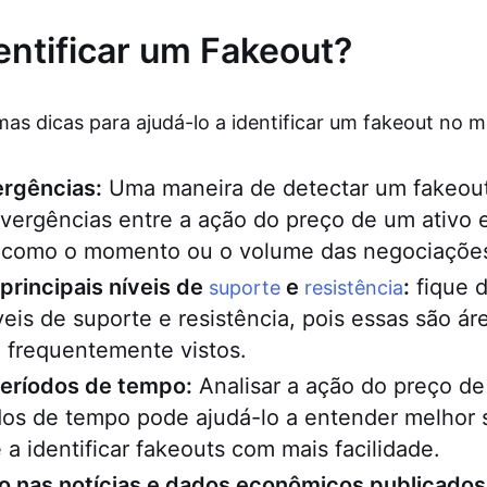
ntificar um Fakeout?
mas dicas para ajudá-lo a identificar um fakeout no 
ergências:
Uma maneira de detectar um fakeout
ivergências entre a ação do preço de um ativo 
, como o momento ou o volume das negociaçõe
principais níveis de
e
:
fique d
suporte
resistência
íveis de suporte e resistência, pois essas são á
 frequentemente vistos.
períodos de tempo:
Analisar a ação do preço de
dos de tempo pode ajudá-lo a entender melhor 
 a identificar fakeouts com mais facilidade.
ho nas notícias e dados econômicos publicados