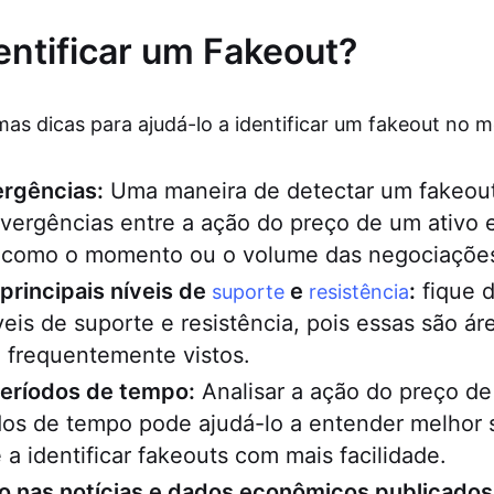
ntificar um Fakeout?
mas dicas para ajudá-lo a identificar um fakeout no 
ergências:
Uma maneira de detectar um fakeout
ivergências entre a ação do preço de um ativo 
, como o momento ou o volume das negociaçõe
principais níveis de
e
:
fique d
suporte
resistência
íveis de suporte e resistência, pois essas são á
 frequentemente vistos.
períodos de tempo:
Analisar a ação do preço de
dos de tempo pode ajudá-lo a entender melhor 
 a identificar fakeouts com mais facilidade.
ho nas notícias e dados econômicos publicados