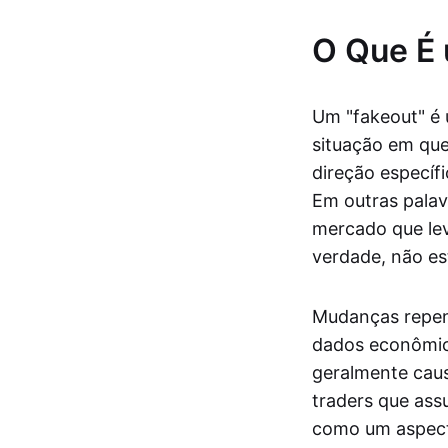
O Que É
Um "fakeout" é
situação em qu
direção específ
Em outras pala
mercado que lev
verdade, não es
Mudanças repen
dados econômico
geralmente caus
traders que ass
como um aspect