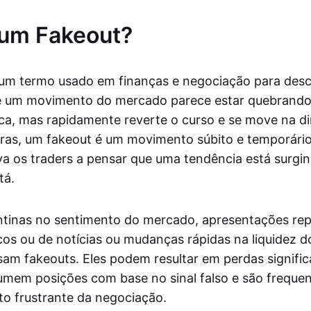
 um Fakeout?
 um termo usado em finanças e negociação para des
e um movimento do mercado parece estar quebrand
ica, mas rapidamente reverte o curso e se move na d
vras, um fakeout é um movimento súbito e temporár
a os traders a pensar que uma tendência está surgi
tá.
tinas no sentimento do mercado, apresentações rep
s ou de notícias ou mudanças rápidas na liquidez 
am fakeouts. Eles podem resultar em perdas signific
umem posições com base no sinal falso e são freque
o frustrante da negociação.