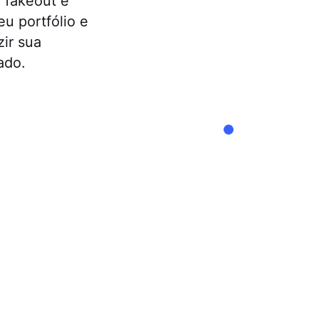
r fakeout é
eu portfólio e
zir sua
ado.