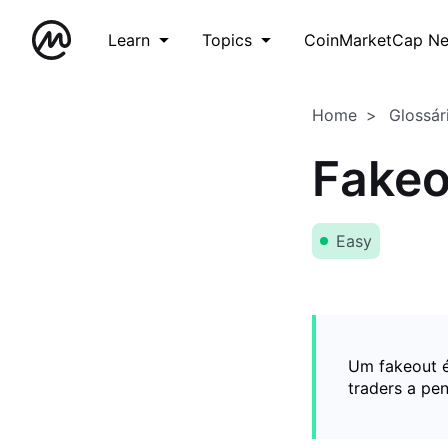
Learn
Topics
CoinMarketCap N
Home
Glossár
Fakeo
Easy
Um fakeout 
traders a pe