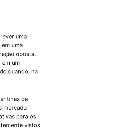
crever uma
o em uma
ireção oposta.
io em um
ndo quando, na
entinas de
do mercado
ativas para os
ntemente vistos