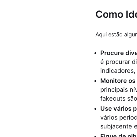
Como Ide
Aqui estão algu
Procure div
é procurar d
indicadores
Monitore os 
principais n
fakeouts são
Use vários 
vários perío
subjacente e
Fique de ol