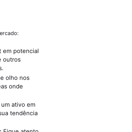
mercado:
 em potencial
e outros
s.
e olho nos
reas onde
 um ativo em
sua tendência
:
Fique atento