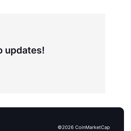
to updates!
©
2026
CoinMarketCap