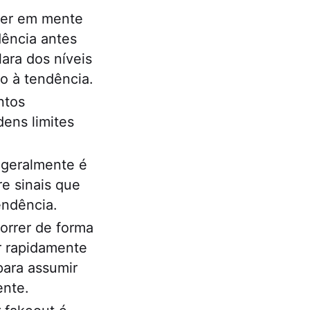
ter em mente
dência antes
ara dos níveis
o à tendência.
ntos
ens limites
 geralmente é
e sinais que
endência.
orrer de forma
ir rapidamente
para assumir
ente.