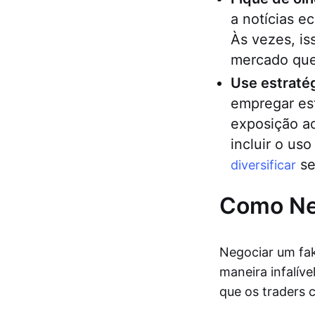
a notícias 
Às vezes, i
mercado que
Use estraté
empregar est
exposição ao
incluir o us
se
diversificar
Como Ne
Negociar um fak
maneira infalíve
que os traders 