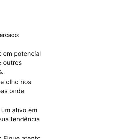
mercado:
 em potencial
e outros
s.
e olho nos
reas onde
 um ativo em
sua tendência
:
Fique atento