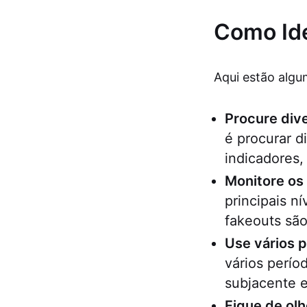
Como Ide
Aqui estão algu
Procure div
é procurar d
indicadores
Monitore os 
principais n
fakeouts são
Use vários 
vários perío
subjacente e
Fique de ol