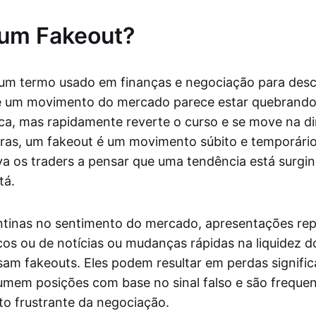
 um Fakeout?
 um termo usado em finanças e negociação para des
e um movimento do mercado parece estar quebrand
ica, mas rapidamente reverte o curso e se move na d
vras, um fakeout é um movimento súbito e temporár
a os traders a pensar que uma tendência está surgi
tá.
tinas no sentimento do mercado, apresentações rep
s ou de notícias ou mudanças rápidas na liquidez 
am fakeouts. Eles podem resultar em perdas signific
umem posições com base no sinal falso e são freque
o frustrante da negociação.