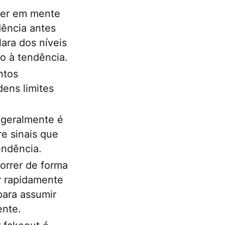
ter em mente
dência antes
ara dos níveis
o à tendência.
ntos
ens limites
 geralmente é
e sinais que
endência.
orrer de forma
ir rapidamente
para assumir
ente.