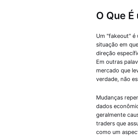
O Que É
Um "fakeout" é
situação em qu
direção específ
Em outras pala
mercado que lev
verdade, não es
Mudanças repen
dados econômico
geralmente caus
traders que ass
como um aspect