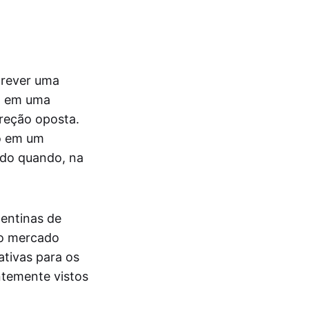
crever uma
o em uma
ireção oposta.
io em um
ndo quando, na
entinas de
do mercado
ativas para os
ntemente vistos