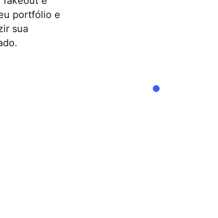
r fakeout é
eu portfólio e
zir sua
ado.