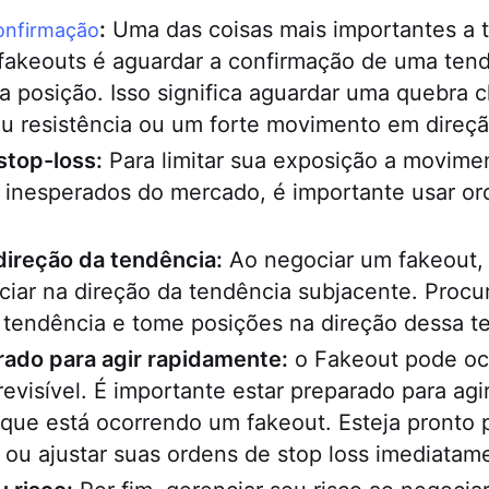
:
Uma das coisas mais importantes a 
onfirmação
fakeouts é aguardar a confirmação de uma ten
 posição. Isso significa aguardar uma quebra cl
u resistência ou um forte movimento em direçã
stop-loss:
Para limitar sua exposição a movime
 inesperados do mercado, é importante usar ord
direção da tendência:
Ao negociar um fakeout,
iar na direção da tendência subjacente. Procur
 tendência e tome posições na direção dessa t
rado para agir rapidamente:
o Fakeout pode oc
revisível. É importante estar preparado para ag
 que está ocorrendo um fakeout. Esteja pronto 
ou ajustar suas ordens de stop loss imediatam