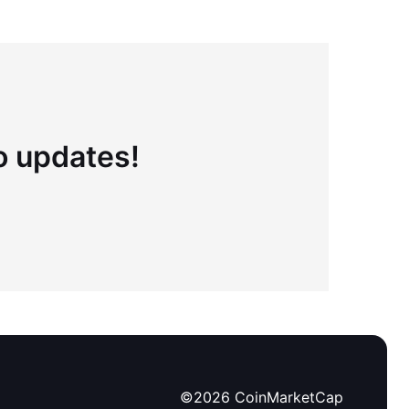
to updates!
©
2026
CoinMarketCap