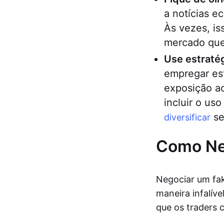
a notícias 
Às vezes, i
mercado que
Use estraté
empregar est
exposição ao
incluir o us
se
diversificar
Como Ne
Negociar um fak
maneira infalíve
que os traders 