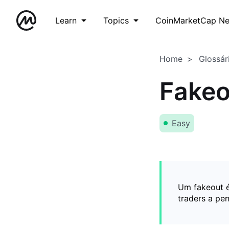
Learn
Topics
CoinMarketCap N
Home
Glossár
Fakeo
Easy
Um fakeout 
traders a pe