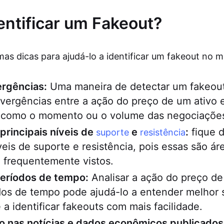
ntificar um Fakeout?
mas dicas para ajudá-lo a identificar um fakeout no 
ergências:
Uma maneira de detectar um fakeout
ivergências entre a ação do preço de um ativo 
, como o momento ou o volume das negociaçõe
principais níveis de
e
:
fique d
suporte
resistência
íveis de suporte e resistência, pois essas são á
 frequentemente vistos.
períodos de tempo:
Analisar a ação do preço de
dos de tempo pode ajudá-lo a entender melhor 
 a identificar fakeouts com mais facilidade.
ho nas notícias e dados econômicos publicados