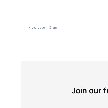
4 years ago
6m
Join our f