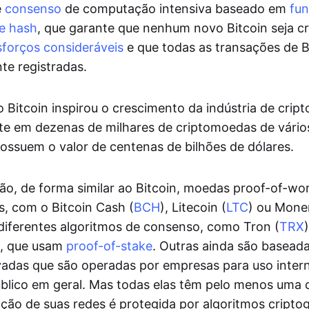
e
consenso
de computação intensiva baseado em
fu
de hash
, que garante que nenhum novo Bitcoin seja c
sforços consideráveis
e que todas as transações de B
e registradas.
 Bitcoin inspirou o crescimento da indústria de crip
e em dezenas de milhares de criptomoedas de vários
ossuem o valor de centenas de bilhões de dólares.
ão, de forma similar ao Bitcoin, moedas proof-of-wo
s, com o Bitcoin Cash (
BCH
), Litecoin (
LTC
) ou Mone
 diferentes algoritmos de consenso, como Tron (
TRX
), que usam
proof-of-stake
. Outras ainda são basead
vadas que são operadas por empresas para uso inter
úblico em geral. Mas todas elas têm pelo menos uma 
ão de suas redes é protegida por algoritmos criptog