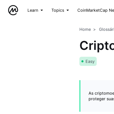
Learn
Topics
CoinMarketCap N
Home
Glossár
Crip
Easy
As criptomoe
proteger sua