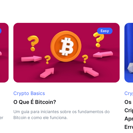
Easy
Crypto Basics
Cry
O Que É Bitcoin?
Os 
Cri
Um guia para iniciantes sobre os fundamentos do
er
Bitcoin e como ele funciona.
Ap
Err