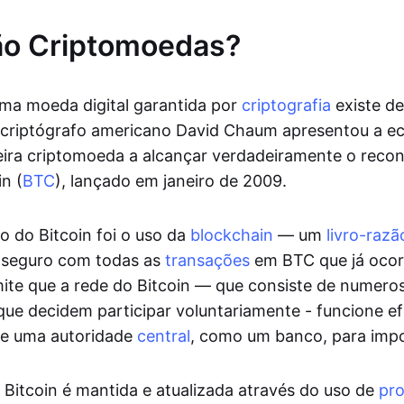
ão Criptomoedas?
ma moeda digital garantida por
criptografia
existe d
 criptógrafo americano David Chaum apresentou a e
eira criptomoeda a alcançar verdadeiramente o rec
in (
BTC
), lançado em janeiro de 2009.
o do Bitcoin foi o uso da
blockchain
— um
livro-razã
e seguro com todas as
transações
em BTC que já ocor
ite que a rede do Bitcoin — que consiste de numero
ue decidem participar voluntariamente - funcione e
de uma autoridade
central
, como um banco, para impo
 Bitcoin é mantida e atualizada através do uso de
pr