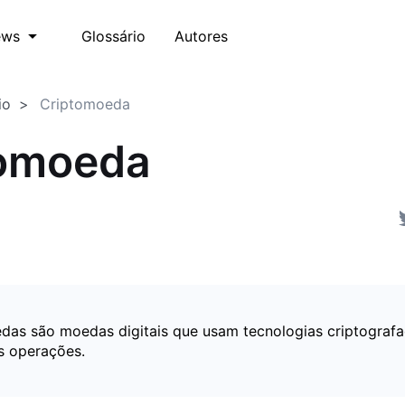
Glossário
Autores
ews
io
Criptomoeda
tomoeda
das são moedas digitais que usam tecnologias criptograf
s operações.