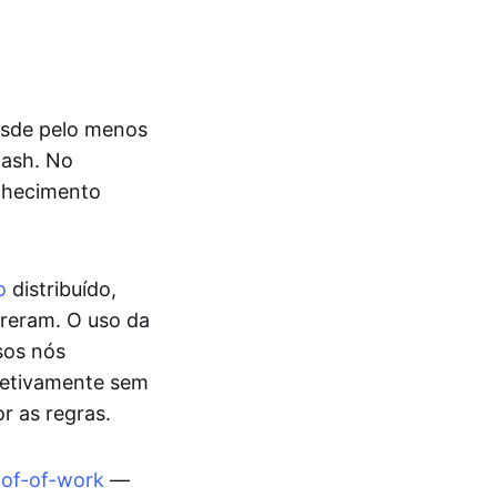
esde pelo menos
cash. No
onhecimento
o
distribuído,
reram. O uso da
sos nós
fetivamente sem
r as regras.
oof-of-work
—