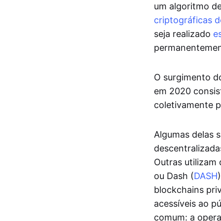
um algoritmo d
criptográficas 
seja realizado
e
permanentement
O surgimento do
em 2020 consist
coletivamente p
Algumas delas s
descentralizada
Outras utilizam
ou Dash (
DASH
blockchains pri
acessíveis ao p
comum: a operaç