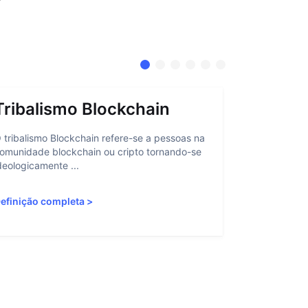
Tribalismo Blockchain
Abstra
 tribalismo Blockchain refere-se a pessoas na
A abstração 
omunidade blockchain ou cripto tornando-se
interação do
deologicamente ...
personalizan
efinição completa
>
Definição c