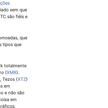
nções
riado sem que
TC são fiéis e
tomoedas, que
 tipos que
rk totalmente
ro (
XMR
).
), Tezos (
XTZ
)
as em
no e não são
coisa em
ráficos.