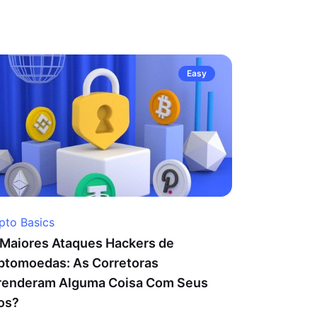
Easy
pto Basics
Maiores Ataques Hackers de
ptomoedas: As Corretoras
renderam Alguma Coisa Com Seus
os?