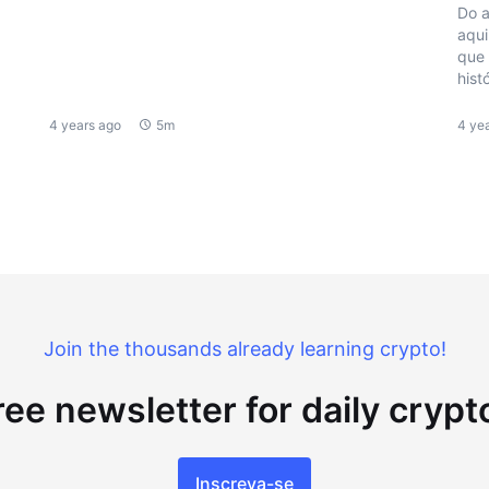
Do a
aqui
que 
hist
4 years ago
5m
4 ye
Join the thousands already learning crypto!
ree newsletter for daily cryp
Inscreva-se