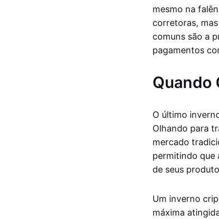
mesmo na falênc
corretoras, mas
comuns são a p
pagamentos com
Quando 
O último invern
Olhando para t
mercado tradici
permitindo que 
de seus produto
Um inverno cri
máxima atingida