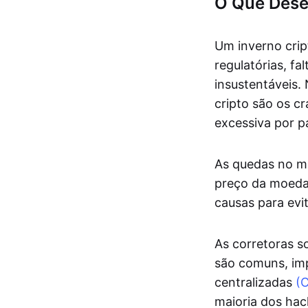
O Que Dese
Um inverno crip
regulatórias, f
insustentáveis.
cripto são os c
excessiva por p
As quedas no m
preço da moeda.
causas para evit
As corretoras s
são comuns, imp
centralizadas
(
maioria dos hac