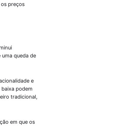
 os preços
minui
ue uma queda de
acionalidade e
e baixa podem
ro tradicional,
ação em que os