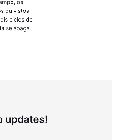
tempo, os
s ou vistos
ois ciclos de
da se apaga.
to updates!