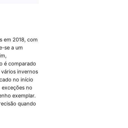
as em 2018, com
re-se a um
im,
rmo é comparado
vários invernos
ado no início
á exceções no
enho exemplar.
precisão quando