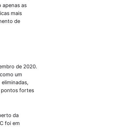
o apenas as
icas mais
mento de
zembro de 2020.
a como um
 eliminadas,
 pontos fortes
perto da
TC foi em