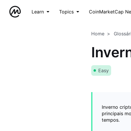
Learn
Topics
CoinMarketCap N
Home
Glossár
Inver
Easy
Inverno crip
principais m
tempos.