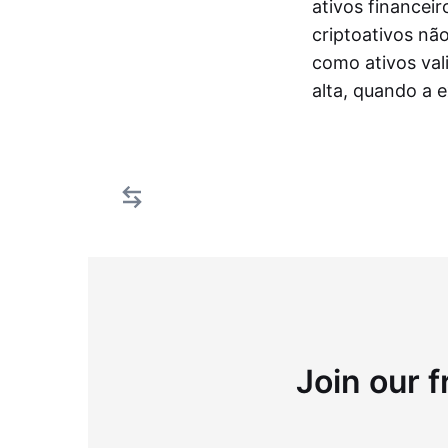
ativos financei
criptoativos nã
como ativos val
alta, quando a 
Join our f