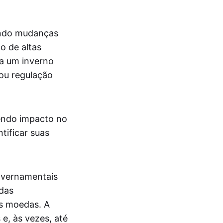
uindo mudanças
o de altas
 a um inverno
ou regulação
endo impacto no
tificar suas
overnamentais
edas
s moedas. A
e, às vezes, até