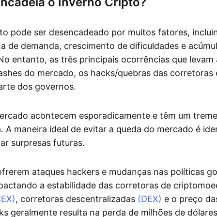
ncadeia o Inverno Cripto?
to pode ser desencadeado por muitos fatores, incl
alta de demanda, crescimento de dificuldades e acúmul
 No entanto, as três principais ocorrências que levam
rashes do mercado, os hacks/quebras das corretoras 
arte dos governos.
ercado acontecem esporadicamente e têm um trem
 A maneira ideal de evitar a queda do mercado é iden
ar surpresas futuras.
ofrerem ataques hackers e mudanças nas políticas g
actando a estabilidade das corretoras de criptomo
CEX)
, corretoras descentralizadas
(DEX)
e o preço da
ks geralmente resulta na perda de milhões de dólares 